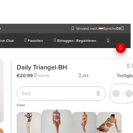
9
Versand nach:
Sprache
DE
Live-Chat
Favoriten
Einloggen | Registrieren
Daily Triangel-BH
€20.99
Verfügb
€29.99
233
Size
1
Color