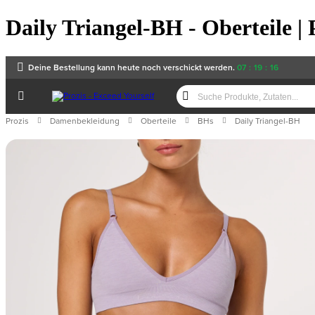
Daily Triangel-BH - Oberteile | 
Deine Bestellung kann heute noch verschickt werden.
07
:
19
:
16
Prozis
Damenbekleidung
Oberteile
BHs
Daily Triangel-BH