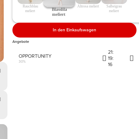
 Rauchblau 
 Altrosa meliert 
 Salbeigrau 
 Blasslila 
meliert 
meliert 
meliert 
In den Einkaufswagen
Angebote
21:
OPPORTUNITY
19:
30%
16