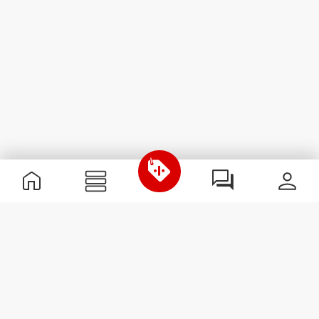
Nützliche Information
Schließe dich unserem Team an!
Werde Partner
AGB
Kundendienst
Newsletter abonnieren