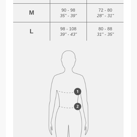
90 - 98
72 - 80
M
35" - 39"
28" - 31"
98 - 108
80 - 88
L
39" - 43"
31" - 35"