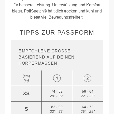
für bessere Leistung, Unterstützung und Komfort
bietet. PoliStretch© hält dich trocken und kühl und
bietet viel Bewegungsfreiheit.
TIPPS ZUR PASSFORM
EMPFOHLENE GRÖSSE B
ASIEREND AUF DEINEN K
ÖRPERMASSEN
(cm)
(in)
74 - 82
56 - 64
XS
29" - 32"
22" - 25"
82 - 90
64 - 72
S
32" - 35"
25" - 28"