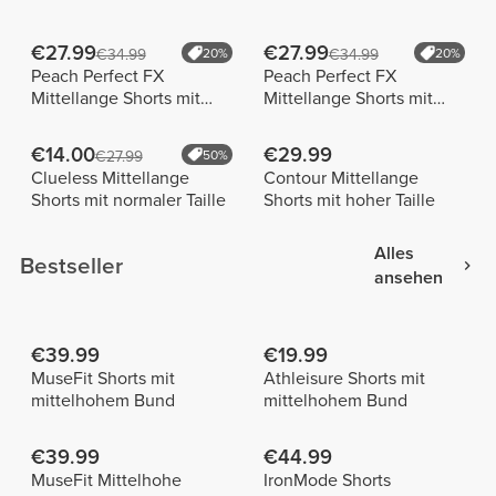
€27.99
€27.99
€34.99
20%
€34.99
20%
Peach Perfect FX
Peach Perfect FX
Mittellange Shorts mit
Mittellange Shorts mit
normaler Taille
normaler Taille
€14.00
€29.99
€27.99
50%
Clueless Mittellange
Contour Mittellange
Shorts mit normaler Taille
Shorts mit hoher Taille
Alles
Bestseller
ansehen
€39.99
€19.99
MuseFit Shorts mit
Athleisure Shorts mit
mittelhohem Bund
mittelhohem Bund
€39.99
€44.99
MuseFit Mittelhohe
IronMode Shorts