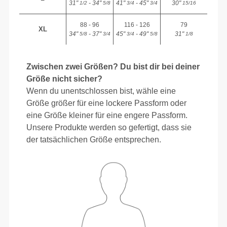
31"
- 34"
41"
- 45"
30"
1/2
5/8
3/4
3/4
15/16
88 - 96
116 - 126
79
XL
34"
- 37"
45"
- 49"
31"
5/8
3/4
3/4
5/8
1/8
Zwischen zwei Größen? Du bist dir bei deiner
Größe nicht sicher?
Wenn du unentschlossen bist, wähle eine
Größe größer für eine lockere Passform oder
eine Größe kleiner für eine engere Passform.
Unsere Produkte werden so gefertigt, dass sie
der tatsächlichen Größe entsprechen.