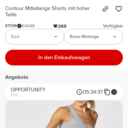
Contour Mittellange Shorts mit hoher
Taille
Verfügbar
€17.99
€29.99
269
Size
Rosa-Melange
In den Einkaufswagen
Angebote
OPPORTUNITY
05:
34:
37
40%