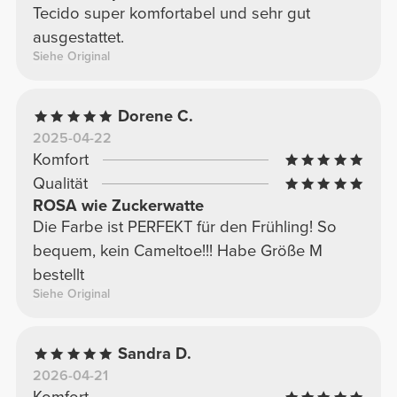
Tecido super komfortabel und sehr gut
ausgestattet.
Siehe Original
Dorene C.
2025-04-22
Komfort
Qualität
ROSA wie Zuckerwatte
Die Farbe ist PERFEKT für den Frühling! So
bequem, kein Cameltoe!!! Habe Größe M
bestellt
Siehe Original
Sandra D.
2026-04-21