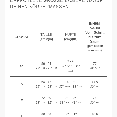
EMPFOHLENE GRÖSSE BASIEREND AUF D
EINEN KÖRPERMASSEN
INNEN-
SAUM
Vom Schritt
TAILLE
HÜFTE
GRÖSSE
bis zum
(cm)/(in)
(cm)/(in)
Saum
gemessen
(cm)/(in)
82 - 90
56 - 64
77
XS
32"
- 35"
5/16
22"
- 25"
30"
1/8
1/4
5/16
7/16
64 - 72
90 - 98
77.5
S
25"
- 28"
35"
- 38"
30"
1/4
3/8
7/16
5/8
1/2
72 - 80
98 - 106
78
M
28"
- 31"
38"
- 41"
30"
3/8
1/2
5/8
3/4
3/4
80 - 88
106 - 116
78.5
L