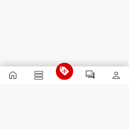
Nützliche Information
Schließe dich unserem Team an!
Werde Partner
AGB
Kundendienst
Newsletter abonnieren