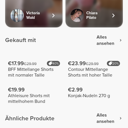
Victoria
Chiara
Wald
Pilato
Alles
Gekauft mit
ansehen
€17.99
€23.99
€29.99
40%
€29.99
20%
BFF Mittellange Shorts
Contour Mittellange
mit normaler Taille
Shorts mit hoher Taille
€19.99
€2.99
Athleisure Shorts mit
Konjak-Nudeln 270 g
mittelhohem Bund
Alles
Ähnliche Produkte
ansehen