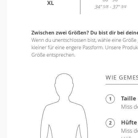
XL
34"
- 37"
5/8
3/4
Zwischen zwei Größen? Du bist dir bei dein
Wenn du unentschlossen bist, wähle eine Größe 
kleiner für eine engere Passform. Unsere Produkt
Größe entsprechen.
WIE GEME
Taille
Miss d
Hüfte
Miss d