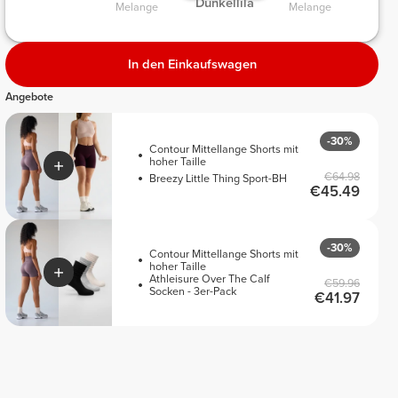
 Dunkellila 
Melange 
Melange 
In den Einkaufswagen
Angebote
-30%
Contour Mittellange Shorts mit
hoher Taille
€64.98
Breezy Little Thing Sport-BH
€45.49
-30%
Contour Mittellange Shorts mit
hoher Taille
Athleisure Over The Calf
€59.96
Socken - 3er-Pack
€41.97