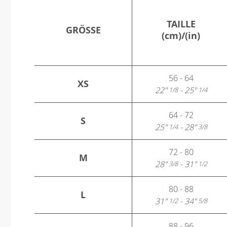
TAILLE
GRÖSSE
(cm)/(in)
56 - 64
XS
22"
- 25"
1/8
1/4
64 - 72
S
25"
- 28"
1/4
3/8
72 - 80
M
28"
- 31"
3/8
1/2
80 - 88
L
31"
- 34"
1/2
5/8
88 - 96