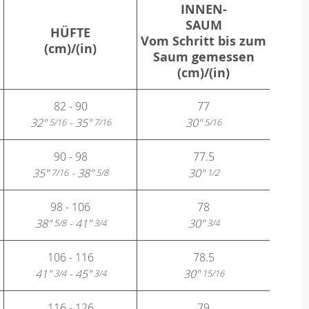
INNEN-
SAUM
HÜFTE
Vom Schritt bis zum
(cm)/(in)
Saum gemessen
(cm)/(in)
82 - 90
77
32"
- 35"
30"
5/16
7/16
5/16
90 - 98
77.5
35"
- 38"
30"
7/16
5/8
1/2
98 - 106
78
38"
- 41"
30"
5/8
3/4
3/4
106 - 116
78.5
41"
- 45"
30"
3/4
3/4
15/16
116 - 126
79