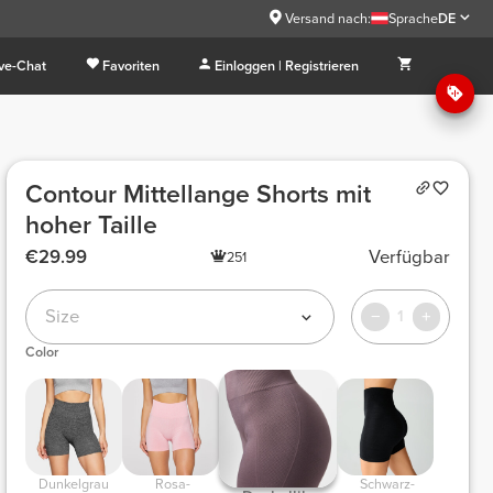
Versand nach:
Sprache
DE
ive-Chat
Favoriten
Einloggen | Registrieren
Contour Mittellange Shorts mit
hoher Taille
€29.99
Verfügbar
251
Size
1
Color
 Dunkelgrau 
 Rosa-
 Schwarz-