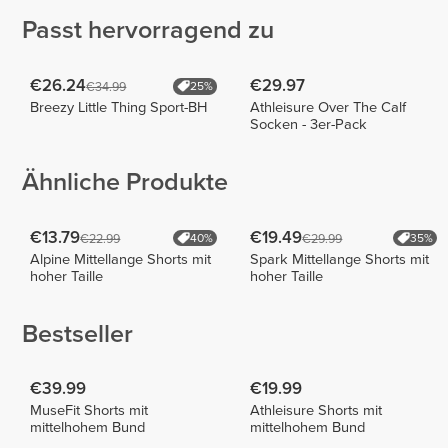
Passt hervorragend zu
€26.24
€29.97
€34.99
25%
Breezy Little Thing Sport-BH
Athleisure Over The Calf
Socken - 3er-Pack
Ähnliche Produkte
€13.79
€19.49
€22.99
€29.99
40%
35%
Alpine Mittellange Shorts mit
Spark Mittellange Shorts mit
hoher Taille
hoher Taille
Bestseller
€39.99
€19.99
MuseFit Shorts mit
Athleisure Shorts mit
mittelhohem Bund
mittelhohem Bund