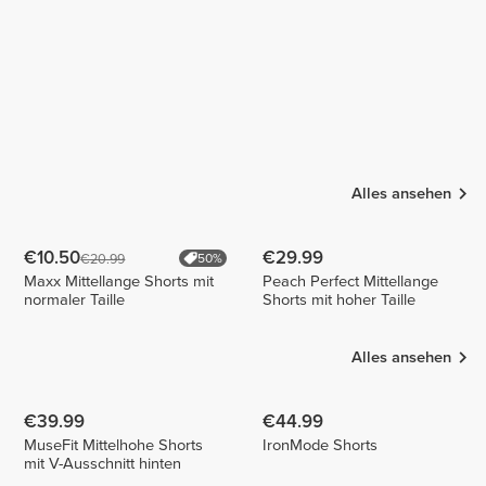
Alles ansehen
€10.50
€29.99
€20.99
50%
Maxx Mittellange Shorts mit
Peach Perfect Mittellange
normaler Taille
Shorts mit hoher Taille
Alles ansehen
€39.99
€44.99
MuseFit Mittelhohe Shorts
IronMode Shorts
mit V-Ausschnitt hinten