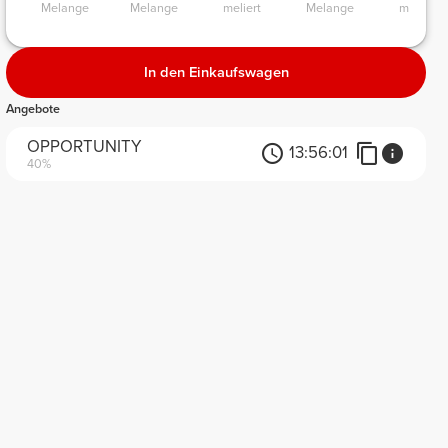
Melange 
Melange 
meliert 
Melange 
meliert 
In den Einkaufswagen
Angebote
OPPORTUNITY
13:
56:
01
40%