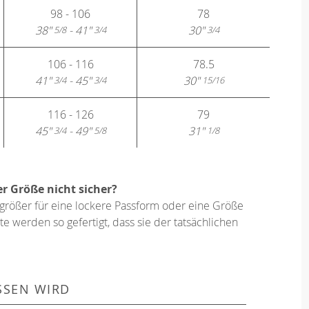
98 - 106
78
38"
- 41"
30"
5/8
3/4
3/4
106 - 116
78.5
41"
- 45"
30"
3/4
3/4
15/16
116 - 126
79
45"
- 49"
31"
3/4
5/8
1/8
er Größe nicht sicher?
größer für eine lockere Passform oder eine Größe
e werden so gefertigt, dass sie der tatsächlichen
SSEN WIRD