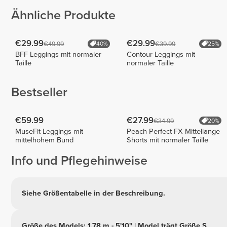
Ähnliche Produkte
€29.99
€29.99
€49.99
€39.99
40%
25%
BFF Leggings mit normaler
Contour Leggings mit
Taille
normaler Taille
Bestseller
€59.99
€27.99
€34.99
20%
MuseFit Leggings mit
Peach Perfect FX Mittellange
mittelhohem Bund
Shorts mit normaler Taille
Info und Pflegehinweise
Siehe Größentabelle in der Beschreibung.
Größe des Models: 1,78 m - 5'10" | Model trägt Größe S