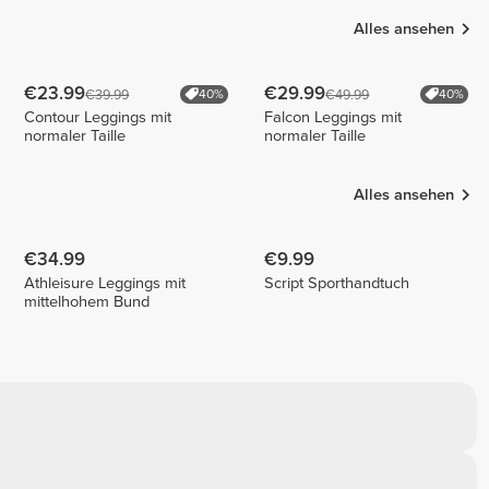
Alles ansehen
€23.99
€29.99
€39.99
€49.99
40%
40%
Contour Leggings mit
Falcon Leggings mit
normaler Taille
normaler Taille
Alles ansehen
€34.99
€9.99
Athleisure Leggings mit
Script Sporthandtuch
mittelhohem Bund