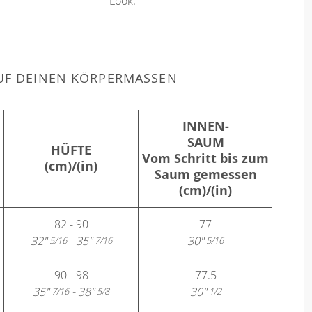
Look.
F DEINEN KÖRPERMASSEN
INNEN-
SAUM
HÜFTE
Vom Schritt bis zum
(cm)/(in)
Saum gemessen
(cm)/(in)
82 - 90
77
32"
- 35"
30"
5/16
7/16
5/16
90 - 98
77.5
35"
- 38"
30"
7/16
5/8
1/2