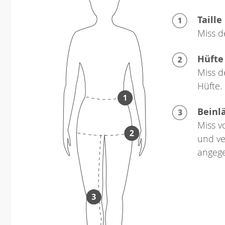
Taille
Miss d
Hüfte
Miss d
Hüfte.
Beinl
Miss v
und ve
angeg