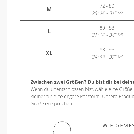
72 - 80
M
28"
- 31"
3/8
1/2
80 - 88
L
31"
- 34"
1/2
5/8
88 - 96
XL
34"
- 37"
5/8
3/4
Zwischen zwei Größen? Du bist dir bei dein
Wenn du unentschlossen bist, wähle eine Größe 
kleiner für eine engere Passform. Unsere Produkt
Größe entsprechen.
WIE GEME