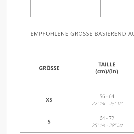
EMPFOHLENE GRÖSSE BASIEREND AU
TAILLE
GRÖSSE
(cm)/(in)
56 - 64
XS
22"
- 25"
1/8
1/4
64 - 72
S
25"
- 28"
1/4
3/8