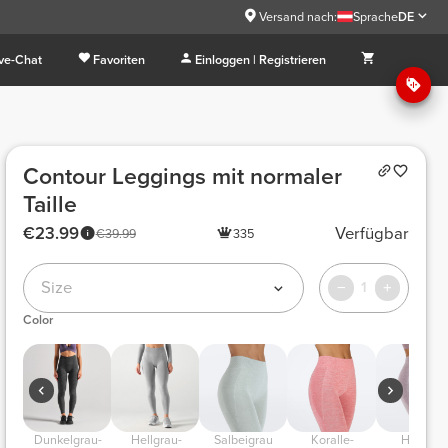
Versand nach:
Sprache
DE
ive-Chat
Favoriten
Einloggen | Registrieren
Contour Leggings mit normaler
Taille
€23.99
Verfügbar
€39.99
335
Size
1
Color
 Dunkelgrau-
 Hellgrau-
 Salbeigrau 
 Koralle-
 Helllila 