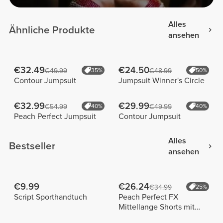
Alles
Ähnliche Produkte
ansehen
€32.49
€24.50
€49.99
35%
€48.99
50%
Contour Jumpsuit
Jumpsuit Winner's Circle
€32.99
€29.99
€54.99
40%
€49.99
40%
Peach Perfect Jumpsuit
Contour Jumpsuit
Alles
Bestseller
ansehen
€9.99
€26.24
€34.99
25%
Script Sporthandtuch
Peach Perfect FX
Mittellange Shorts mit
normaler Taille