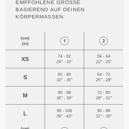
EMPFOHLENE GRÖSSE B
ASIEREND AUF DEINEN K
ÖRPERMASSEN
(cm)
(in)
74 - 82
56 - 64
XS
29" - 32"
22" - 25"
82 - 90
64 - 72
S
32" - 35"
25" - 28"
90 - 98
72 - 80
M
35" - 39"
28" - 31"
98 - 108
80 - 88
L
39" - 43"
31" - 35"
(cm)