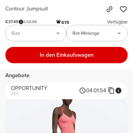
Contour Jumpsuit
Verfügbar
€37.49
€49.99
419
Size
Rot-Melange
In den Einkaufswagen
Angebote
OPPORTUNITY
04:
01:
54
25%