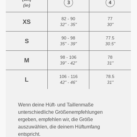
(in)
82 - 90
77
XS
32" - 35"
30"
90 - 98
77.5
S
35" - 39"
30.5"
98 - 106
78
M
39" - 42"
31"
106 - 116
78.5
L
42" - 46"
31"
Wenn deine Hüft- und Taillenmaße
unterschiedliche Größenempfehlungen
ergeben, empfehlen wir, die Größe
auszuwählen, die deinem Hüftumfang
entspricht.