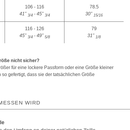
106 - 116
78.5
41"
- 45"
30"
3/4
3/4
15/16
116 - 126
79
45"
- 49"
31"
3/4
5/8
1/8
röße nicht sicher?
ößer für eine lockere Passform oder eine Größe kleiner
so gefertigt, dass sie der tatsächlichen Größe
MESSEN WIRD
le