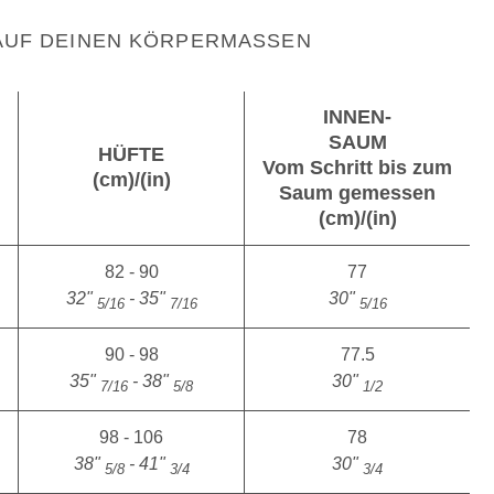
UF DEINEN KÖRPERMASSEN
INNEN-
SAUM
HÜFTE
Vom Schritt bis zum
(cm)/(in)
Saum gemessen
(cm)/(in)
82 - 90
77
32"
- 35"
30"
5/16
7/16
5/16
90 - 98
77.5
35"
- 38"
30"
7/16
5/8
1/2
98 - 106
78
38"
- 41"
30"
5/8
3/4
3/4