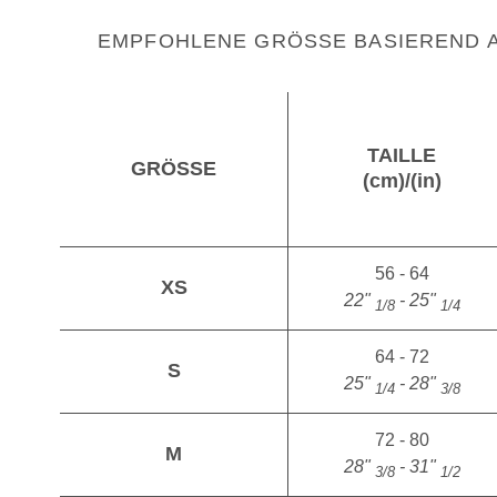
EMPFOHLENE GRÖSSE BASIEREND A
TAILLE
GRÖSSE
(cm)/(in)
56 - 64
XS
22"
- 25"
1/8
1/4
64 - 72
S
25"
- 28"
1/4
3/8
72 - 80
M
28"
- 31"
3/8
1/2