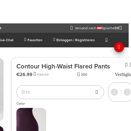
9
Versand nach:
Sprache
DE
Live-Chat
Favoriten
Einloggen | Registrieren
Contour High-Waist Flared Pants
€26.99
Verfügb
€44.99
350
Size
1
Color