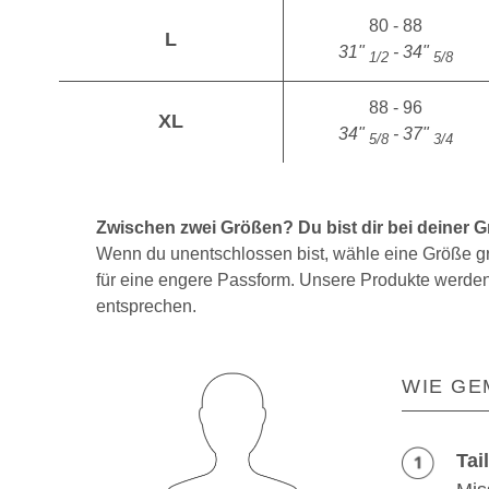
80 - 88
L
31"
- 34"
1/2
5/8
88 - 96
XL
34"
- 37"
5/8
3/4
Zwischen zwei Größen? Du bist dir bei deiner G
Wenn du unentschlossen bist, wähle eine Größe gr
für eine engere Passform. Unsere Produkte werden 
entsprechen.
WIE GE
Tail