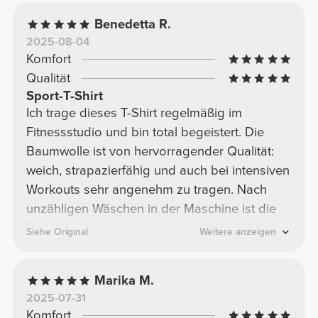
Benedetta R.
2025-08-04
Komfort
Qualität
Sport-T-Shirt
Ich trage dieses T-Shirt regelmäßig im
Fitnessstudio und bin total begeistert. Die
Baumwolle ist von hervorragender Qualität:
weich, strapazierfähig und auch bei intensiven
Workouts sehr angenehm zu tragen. Nach
unzähligen Wäschen in der Maschine ist die
Farbe unverändert, ohne Ausbleichen oder
Siehe Original
Weitere anzeigen
Abnutzungserscheinungen. Absolut
empfehlenswert!
Marika M.
2025-07-31
Komfort