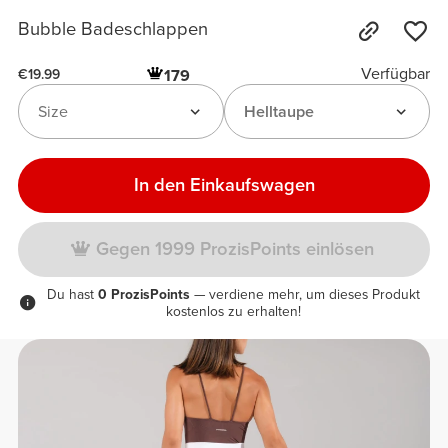
Bubble Badeschlappen
Verfügbar
179
€19.99
Size
Helltaupe
In den Einkaufswagen
Gegen 1999 ProzisPoints einlösen
Du hast
0 ProzisPoints
— verdiene mehr, um dieses Produkt
kostenlos zu erhalten!