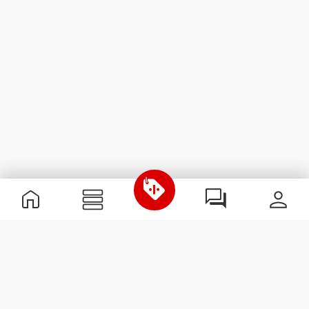
Nützliche Information
Schließe dich unserem Team an!
Werde Partner
AGB
Kundendienst