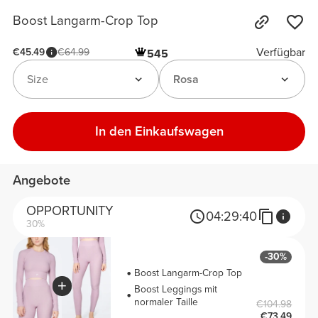
Boost Langarm-Crop Top
Verfügbar
€45.49
€64.99
545
Size
Rosa
In den Einkaufswagen
Angebote
OPPORTUNITY
04:
29:
40
30%
-30%
Boost Langarm-Crop Top
Boost Leggings mit
normaler Taille
€104.98
€73.49