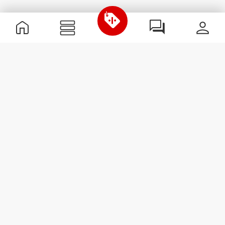
Nützliche Information
Schließe dich unserem Team an!
Werde Partner
AGB
Kundendienst
Newsletter abonnieren
Erhalte Neuigkeiten und
Angebote per E-Mail direkt in
dein Postfach.
Abonnieren
#ExceedYourself