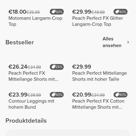
€18.00
€29.99
€35.99
50%
€49.99
40%
Motomami Langarm-Crop
Peach Perfect FX Glitter
Top
Langarm-Crop Top
Alles
Bestseller
ansehen
€26.24
€29.99
€34.99
25%
Peach Perfect FX
Peach Perfect Mittellange
Mittellange Shorts mit
Shorts mit hoher Taille
normaler Taille
€23.99
€20.99
€39.99
40%
€34.99
40%
Contour Leggings mit
Peach Perfect FX Cotton
hohem Bund
Mittellange Shorts mit
normaler Taille
Produktdetails