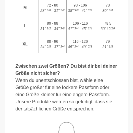
72 - 80
98 - 106
78
M
28"
- 31"
38"
- 41"
30"
3/8
1/2
5/8
3/4
3/4
80 - 88
106 - 116
78.5
L
31"
- 34"
41"
- 45"
30"
1/2
5/8
3/4
3/4
15/16
88 - 96
116 - 126
79
XL
34"
- 37"
45"
- 49"
31"
5/8
3/4
3/4
5/8
1/8
Zwischen zwei Größen? Du bist dir bei deiner
Größe nicht sicher?
Wenn du unentschlossen bist, wähle eine
Größe größer für eine lockere Passform oder
eine Größe kleiner für eine engere Passform.
Unsere Produkte werden so gefertigt, dass sie
der tatsächlichen Größe entsprechen.