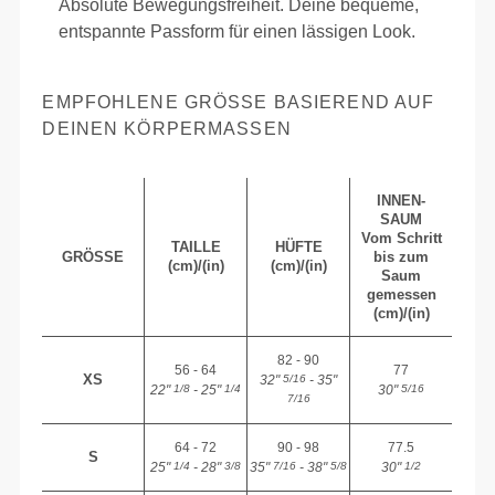
Absolute Bewegungsfreiheit. Deine bequeme,
entspannte Passform für einen lässigen Look.
EMPFOHLENE GRÖSSE BASIEREND AUF D
EINEN KÖRPERMASSEN
INNEN-
SAUM
Vom Schritt
TAILLE
HÜFTE
GRÖSSE
bis zum
(cm)/(in)
(cm)/(in)
Saum
gemessen
(cm)/(in)
82 - 90
56 - 64
77
XS
32"
- 35"
5/16
22"
- 25"
30"
1/8
1/4
5/16
7/16
64 - 72
90 - 98
77.5
S
25"
- 28"
35"
- 38"
30"
1/4
3/8
7/16
5/8
1/2