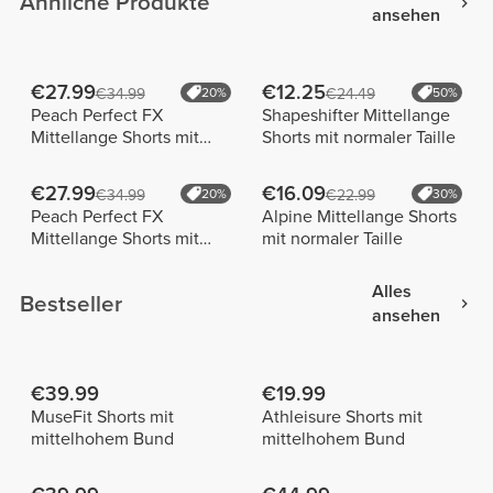
Ähnliche Produkte
ansehen
€27.99
€12.25
€34.99
20%
€24.49
50%
Peach Perfect FX
Shapeshifter Mittellange
Mittellange Shorts mit
Shorts mit normaler Taille
normaler Taille
€27.99
€16.09
€34.99
20%
€22.99
30%
Peach Perfect FX
Alpine Mittellange Shorts
Mittellange Shorts mit
mit normaler Taille
normaler Taille
Alles
Bestseller
ansehen
€39.99
€19.99
MuseFit Shorts mit
Athleisure Shorts mit
mittelhohem Bund
mittelhohem Bund