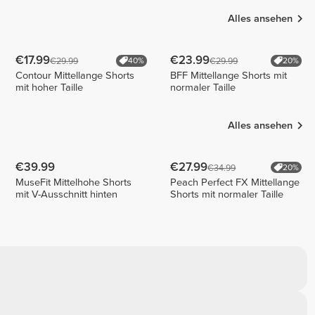
Alles ansehen
€17.99
€23.99
€29.99
€29.99
40%
20%
Contour Mittellange Shorts
BFF Mittellange Shorts mit
mit hoher Taille
normaler Taille
Alles ansehen
€39.99
€27.99
€34.99
20%
MuseFit Mittelhohe Shorts
Peach Perfect FX Mittellange
mit V-Ausschnitt hinten
Shorts mit normaler Taille