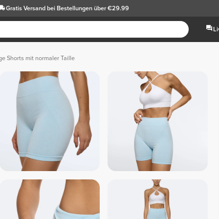
Gratis Versand
bei Bestellungen über €29.99
L
ge Shorts mit normaler Taille