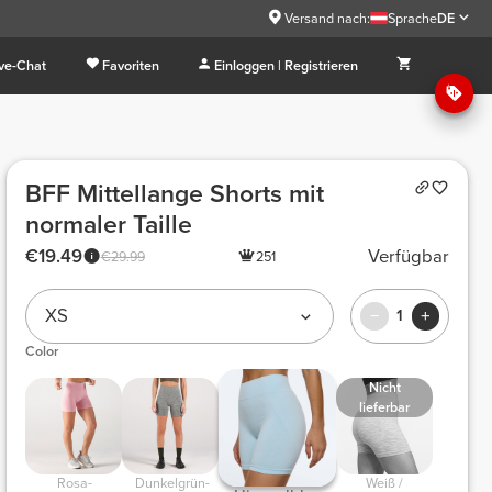
Versand nach:
Sprache
DE
ive-Chat
Favoriten
Einloggen | Registrieren
BFF Mittellange Shorts mit
normaler Taille
€19.49
Verfügbar
€29.99
251
XS
1
Color
Nicht
lieferbar
 Rosa-
 Dunkelgrün-
 Weiß / 