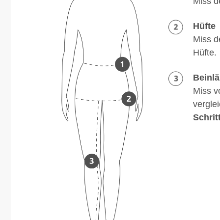
Miss d
Hüfte
Miss d
Hüfte.
Beinl
Miss v
vergle
Schrit