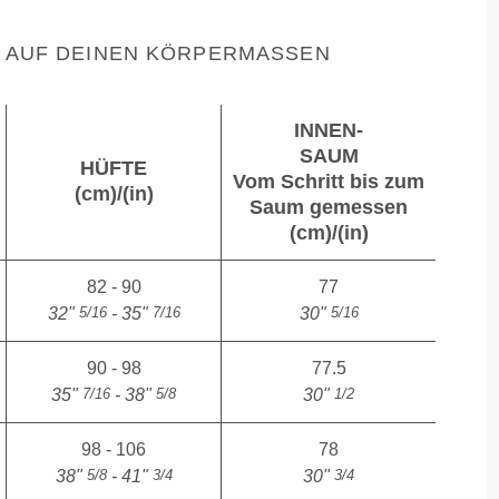
AUF DEINEN KÖRPERMASSEN
INNEN-
SAUM
HÜFTE
Vom Schritt bis zum
(cm)/(in)
Saum gemessen
(cm)/(in)
82 - 90
77
5/16
7/16
5/16
32"
- 35"
30"
90 - 98
77.5
7/16
5/8
1/2
35"
- 38"
30"
98 - 106
78
5/8
3/4
3/4
38"
- 41"
30"