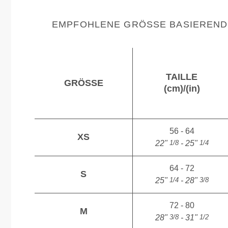
EMPFOHLENE GRÖSSE BASIEREND 
TAILLE
GRÖSSE
(cm)/(in)
56 - 64
XS
1/8
1/4
22"
- 25"
64 - 72
S
1/4
3/8
25"
- 28"
72 - 80
M
3/8
1/2
28"
- 31"