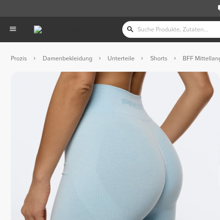
Prozis
Damenbekleidung
Unterteile
Shorts
BFF Mittellan