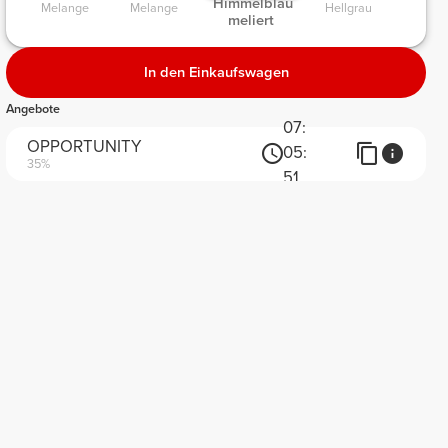
 Himmelblau 
Melange 
Melange 
Hellgrau 
meliert 
In den Einkaufswagen
Angebote
07:
OPPORTUNITY
05:
35%
51