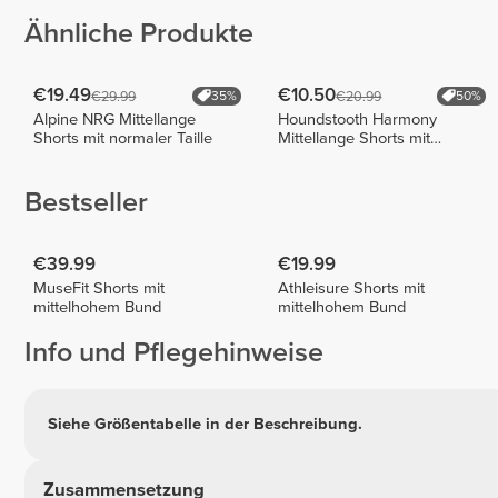
Ähnliche Produkte
€19.49
€10.50
€29.99
€20.99
35%
50%
Alpine NRG Mittellange
Houndstooth Harmony
Shorts mit normaler Taille
Mittellange Shorts mit
normaler Taille
Bestseller
€39.99
€19.99
MuseFit Shorts mit
Athleisure Shorts mit
mittelhohem Bund
mittelhohem Bund
Info und Pflegehinweise
Siehe Größentabelle in der Beschreibung.
Zusammensetzung