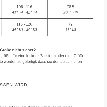
106 - 116
78.5
3/4
3/4
15/16
41"
- 45"
30"
116 - 126
79
3/4
5/8
1/8
45"
- 49"
31"
 Größe nicht sicher?
größer für eine lockere Passform oder eine Größe
e werden so gefertigt, dass sie der tatsächlichen
SSEN WIRD