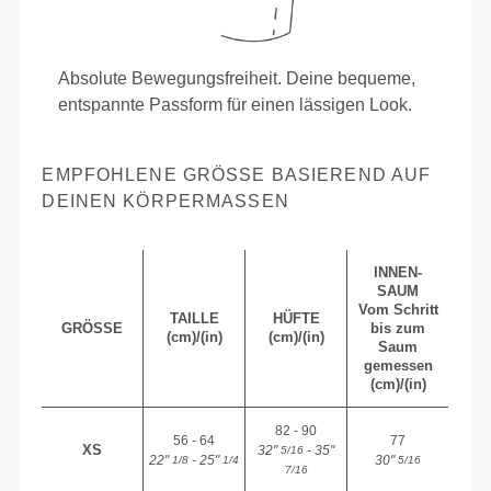
Absolute Bewegungsfreiheit. Deine bequeme,
entspannte Passform für einen lässigen Look.
EMPFOHLENE GRÖSSE BASIEREND AUF D
EINEN KÖRPERMASSEN
INNEN-
SAUM
Vom Schritt
TAILLE
HÜFTE
GRÖSSE
bis zum
(cm)/(in)
(cm)/(in)
Saum
gemessen
(cm)/(in)
82 - 90
56 - 64
77
XS
32"
- 35"
5/16
22"
- 25"
30"
1/8
1/4
5/16
7/16