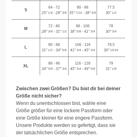
64 - 72
90 - 98
77.5
S
25"
- 28"
35"
- 38"
30"
1/4
3/8
7/16
5/8
1/2
72 - 80
98 - 106
78
M
28"
- 31"
38"
- 41"
30"
3/8
1/2
5/8
3/4
3/4
80 - 88
106 - 116
78.5
L
31"
- 34"
41"
- 45"
30"
1/2
5/8
3/4
3/4
15/16
88 - 96
116 - 126
79
XL
34"
- 37"
45"
- 49"
31"
5/8
3/4
3/4
5/8
1/8
Zwischen zwei Größen? Du bist dir bei deiner
Größe nicht sicher?
Wenn du unentschlossen bist, wähle eine
Größe größer für eine lockere Passform oder
eine Größe kleiner für eine engere Passform.
Unsere Produkte werden so gefertigt, dass sie
der tatsächlichen Größe entsprechen.