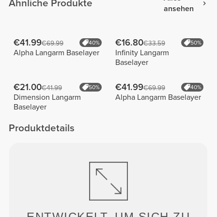
Ähnliche Produkte
ansehen
€41.99
€16.80
€69.99
40%
€33.59
50%
Alpha Langarm Baselayer
Infinity Langarm
Baselayer
€21.00
€41.99
€41.99
50%
€69.99
40%
Dimension Langarm
Alpha Langarm Baselayer
Baselayer
Produktdetails
ENTWICKELT, UM
SICH ZU