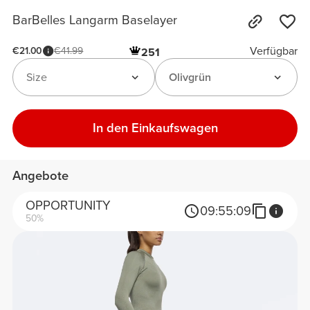
BarBelles Langarm Baselayer
Verfügbar
€21.00
€41.99
251
Size
Olivgrün
In den Einkaufswagen
Angebote
OPPORTUNITY
09:
55:
09
50%