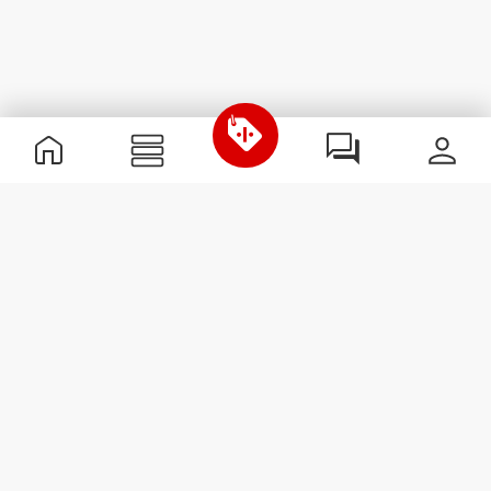
Nützliche Information
Schließe dich unserem Team an!
Werde Partner
AGB
Kundendienst
Newsletter abonnieren
Erhalte Neuigkeiten und
Angebote per E-Mail direkt in
dein Postfach.
Abonnieren
#ExceedYourself