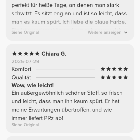
perfekt für heiße Tage, an denen man stark
schwitzt. Es sitzt eng an und ist so leicht, dass
man es kaum spürt. Ich liebe die blaue Farbe.
Sie ist wunderschön und super bequem. Ich
Siehe Original
Weitere anzeigen
kann dieses Modell in allen verfügbaren
Farben wärmstens empfehlen, denn es ist
Chiara G.
jeden Cent wert.
2025-07-29
Komfort
Qualität
Wow, wie leicht!
Ein außergewöhnlich schöner Stoff, so frisch
und leicht, dass man ihn kaum spürt. Er hat
meine Erwartungen übertroffen, und wie
immer liefert PRz ab!
Siehe Original