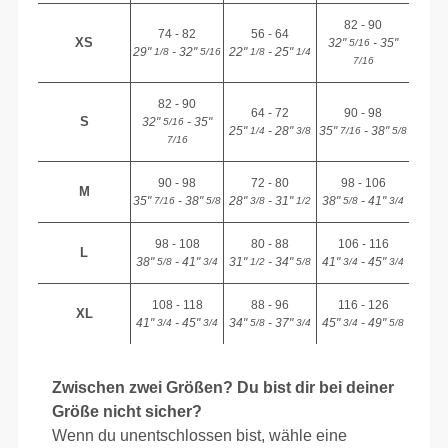
82 - 90
74 - 82
56 - 64
XS
32"
- 35"
5/16
29"
- 32"
22"
- 25"
1/8
5/16
1/8
1/4
7/16
82 - 90
64 - 72
90 - 98
S
32"
- 35"
5/16
25"
- 28"
35"
- 38"
1/4
3/8
7/16
5/8
7/16
90 - 98
72 - 80
98 - 106
M
35"
- 38"
28"
- 31"
38"
- 41"
7/16
5/8
3/8
1/2
5/8
3/4
98 - 108
80 - 88
106 - 116
L
38"
- 41"
31"
- 34"
41"
- 45"
5/8
3/4
1/2
5/8
3/4
3/4
108 - 118
88 - 96
116 - 126
XL
41"
- 45"
34"
- 37"
45"
- 49"
3/4
3/4
5/8
3/4
3/4
5/8
Zwischen zwei Größen? Du bist dir bei deiner
Größe nicht sicher?
Wenn du unentschlossen bist, wähle eine