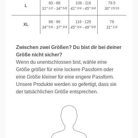
80 - 88
106 - 116
78.5
L
31"
- 34"
41"
- 45"
30"
1/2
5/8
3/4
3/4
15/16
88 - 96
116 - 126
79
XL
34"
- 37"
45"
- 49"
31"
5/8
3/4
3/4
5/8
1/8
Zwischen zwei Größen? Du bist dir bei deiner
Größe nicht sicher?
Wenn du unentschlossen bist, wähle eine
Größe größer für eine lockere Passform oder
eine Größe kleiner für eine engere Passform.
Unsere Produkte werden so gefertigt, dass sie
der tatsächlichen Größe entsprechen.