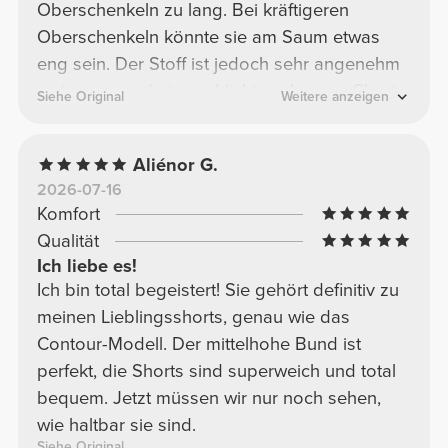
Oberschenkeln zu lang. Bei kräftigeren
Oberschenkeln könnte sie am Saum etwas
eng sein. Der Stoff ist jedoch sehr angenehm
zu tragen, und eine schlichte schwarze Shorts
Siehe Original
Weitere anzeigen
ist immer eine gute Wahl – außerdem ist sie
nicht durchsichtig.
Aliénor G.
2026-07-16
Komfort
Qualität
Ich liebe es!
Ich bin total begeistert! Sie gehört definitiv zu
meinen Lieblingsshorts, genau wie das
Contour-Modell. Der mittelhohe Bund ist
perfekt, die Shorts sind superweich und total
bequem. Jetzt müssen wir nur noch sehen,
wie haltbar sie sind.
Siehe Original