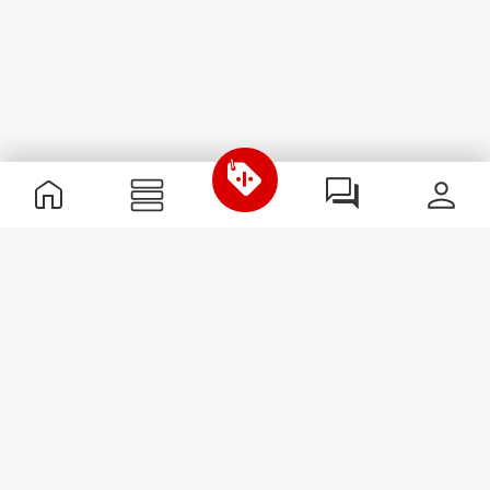
Nützliche Information
Schließe dich unserem Team an!
Werde Partner
AGB
Kundendienst
Newsletter abonnieren
Erhalte Neuigkeiten und
Angebote per E-Mail direkt in
dein Postfach.