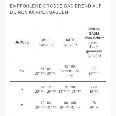
EMPFOHLENE GRÖSSE BASIEREND AUF D
EINEN KÖRPERMASSEN
INNEN-
SAUM
Vom Schritt
TAILLE
HÜFTE
GRÖSSE
bis zum
(cm)/(in)
(cm)/(in)
Saum
gemessen
(cm)/(in)
82 - 90
56 - 64
77
XS
32"
- 35"
5/16
22"
- 25"
30"
1/8
1/4
5/16
7/16
64 - 72
90 - 98
77.5
S
25"
- 28"
35"
- 38"
30"
1/4
3/8
7/16
5/8
1/2
72 - 80
98 - 106
78
M
28"
- 31"
38"
- 41"
30"
3/8
1/2
5/8
3/4
3/4