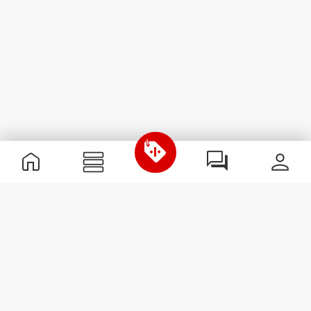
Nützliche Information
Schließe dich unserem Team an!
Werde Partner
AGB
Kundendienst
Newsletter abonnieren
Erhalte Neuigkeiten und