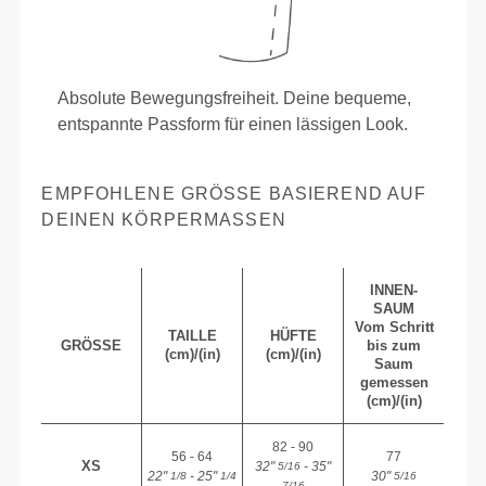
Absolute Bewegungsfreiheit. Deine bequeme,
entspannte Passform für einen lässigen Look.
EMPFOHLENE GRÖSSE BASIEREND AUF D
EINEN KÖRPERMASSEN
INNEN-
SAUM
Vom Schritt
TAILLE
HÜFTE
GRÖSSE
bis zum
(cm)/(in)
(cm)/(in)
Saum
gemessen
(cm)/(in)
82 - 90
56 - 64
77
XS
32"
- 35"
5/16
22"
- 25"
30"
1/8
1/4
5/16
7/16