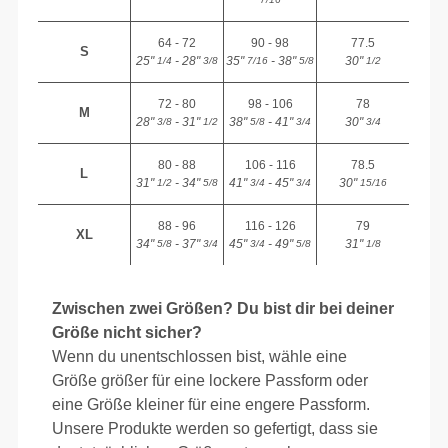
64 - 72
90 - 98
77.5
S
25"
- 28"
35"
- 38"
30"
1/4
3/8
7/16
5/8
1/2
72 - 80
98 - 106
78
M
28"
- 31"
38"
- 41"
30"
3/8
1/2
5/8
3/4
3/4
80 - 88
106 - 116
78.5
L
31"
- 34"
41"
- 45"
30"
1/2
5/8
3/4
3/4
15/16
88 - 96
116 - 126
79
XL
34"
- 37"
45"
- 49"
31"
5/8
3/4
3/4
5/8
1/8
Zwischen zwei Größen? Du bist dir bei deiner
Größe nicht sicher?
Wenn du unentschlossen bist, wähle eine
Größe größer für eine lockere Passform oder
eine Größe kleiner für eine engere Passform.
Unsere Produkte werden so gefertigt, dass sie