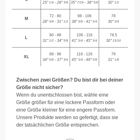
25"
- 28"
35"
- 38"
30"
1/4
3/8
7/16
5/8
1/2
72 - 80
98 - 106
78
M
28"
- 31"
38"
- 41"
30"
3/8
1/2
5/8
3/4
3/4
80 - 88
106 - 116
78.5
L
31"
- 34"
41"
- 45"
30"
1/2
5/8
3/4
3/4
15/16
88 - 96
116 - 126
79
XL
34"
- 37"
45"
- 49"
31"
5/8
3/4
3/4
5/8
1/8
Zwischen zwei Größen? Du bist dir bei deiner
Größe nicht sicher?
Wenn du unentschlossen bist, wähle eine
Größe größer für eine lockere Passform oder
eine Größe kleiner für eine engere Passform.
Unsere Produkte werden so gefertigt, dass sie
der tatsächlichen Größe entsprechen.