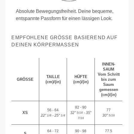
Absolute Bewegungsfreiheit. Deine bequeme,
entspannte Passform für einen lässigen Look.
EMPFOHLENE GRÖSSE BASIEREND AUF D
EINEN KÖRPERMASSEN
INNEN-
SAUM
Vom Schritt
TAILLE
HÜFTE
GRÖSSE
bis zum
(cm)/(in)
(cm)/(in)
Saum
gemessen
(cm)/(in)
82 - 90
56 - 64
77
XS
32"
- 35"
5/16
22"
- 25"
30"
1/8
1/4
5/16
7/16
64 - 72
90 - 98
77.5
S