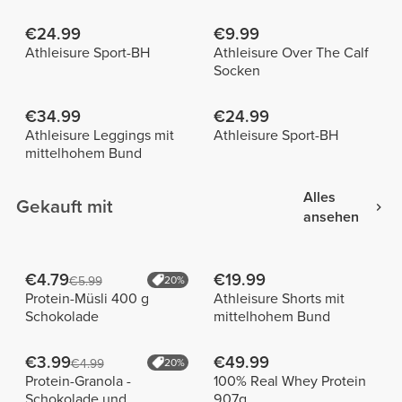
€24.99
€9.99
Athleisure Sport-BH
Athleisure Over The Calf
Socken
€34.99
€24.99
Athleisure Leggings mit
Athleisure Sport-BH
mittelhohem Bund
Alles
Gekauft mit
ansehen
€4.79
€19.99
€5.99
20%
Protein-Müsli 400 g
Athleisure Shorts mit
Schokolade
mittelhohem Bund
€3.99
€49.99
€4.99
20%
Protein-Granola -
100% Real Whey Protein
Schokolade und
907g