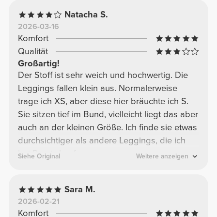
Natacha S.
2026-03-16
Komfort
Qualität
Großartig!
Der Stoff ist sehr weich und hochwertig. Die
Leggings fallen klein aus. Normalerweise
trage ich XS, aber diese hier bräuchte ich S.
Sie sitzen tief im Bund, vielleicht liegt das aber
auch an der kleinen Größe. Ich finde sie etwas
durchsichtiger als andere Leggings, die ich
bei Prozis kaufe.
Siehe Original
Weitere anzeigen
Sara M.
2026-02-21
Komfort