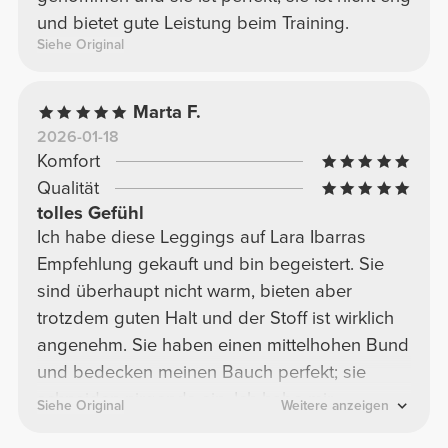
und bietet gute Leistung beim Training.
Siehe Original
Marta F.
2026-01-18
Komfort
Qualität
tolles Gefühl
Ich habe diese Leggings auf Lara Ibarras
Empfehlung gekauft und bin begeistert. Sie
sind überhaupt nicht warm, bieten aber
trotzdem guten Halt und der Stoff ist wirklich
angenehm. Sie haben einen mittelhohen Bund
und bedecken meinen Bauch perfekt; sie
schneiden nirgends ein. Ich habe mir
Siehe Original
Weitere anzeigen
allerdings noch ein Paar mit hohem Bund