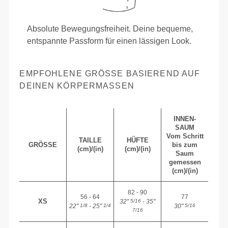
Absolute Bewegungsfreiheit. Deine bequeme,
entspannte Passform für einen lässigen Look.
EMPFOHLENE GRÖSSE BASIEREND AUF D
EINEN KÖRPERMASSEN
INNEN-
SAUM
Vom Schritt
TAILLE
HÜFTE
GRÖSSE
bis zum
(cm)/(in)
(cm)/(in)
Saum
gemessen
(cm)/(in)
82 - 90
56 - 64
77
XS
32"
- 35"
5/16
22"
- 25"
30"
1/8
1/4
5/16
7/16