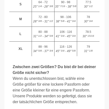
64 - 72
90 - 98
77.5
S
25"
- 28"
35"
- 38"
30"
1/4
3/8
7/16
5/8
1/2
72 - 80
98 - 106
78
M
28"
- 31"
38"
- 41"
30"
3/8
1/2
5/8
3/4
3/4
80 - 88
106 - 116
78.5
L
31"
- 34"
41"
- 45"
30"
1/2
5/8
3/4
3/4
15/16
88 - 96
116 - 126
79
XL
34"
- 37"
45"
- 49"
31"
5/8
3/4
3/4
5/8
1/8
Zwischen zwei Größen? Du bist dir bei deiner
Größe nicht sicher?
Wenn du unentschlossen bist, wähle eine
Größe größer für eine lockere Passform oder
eine Größe kleiner für eine engere Passform.
Unsere Produkte werden so gefertigt, dass sie
der tatsächlichen Größe entsprechen.