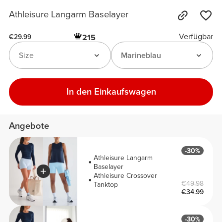
Athleisure Langarm Baselayer
Verfügbar
215
€29.99
Size
Marineblau
In den Einkaufswagen
Angebote
-30%
Athleisure Langarm
Baselayer
Athleisure Crossover
€49.98
Tanktop
€34.99
-30%