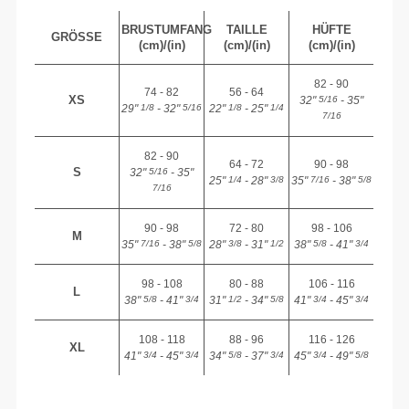
BRUSTUMFANG
TAILLE
HÜFTE
GRÖSSE
(cm)/(in)
(cm)/(in)
(cm)/(in)
82 - 90
74 - 82
56 - 64
XS
32"
- 35"
5/16
29"
- 32"
22"
- 25"
1/8
5/16
1/8
1/4
7/16
82 - 90
64 - 72
90 - 98
S
32"
- 35"
5/16
25"
- 28"
35"
- 38"
1/4
3/8
7/16
5/8
7/16
90 - 98
72 - 80
98 - 106
M
35"
- 38"
28"
- 31"
38"
- 41"
7/16
5/8
3/8
1/2
5/8
3/4
98 - 108
80 - 88
106 - 116
L
38"
- 41"
31"
- 34"
41"
- 45"
5/8
3/4
1/2
5/8
3/4
3/4
108 - 118
88 - 96
116 - 126
XL
41"
- 45"
34"
- 37"
45"
- 49"
3/4
3/4
5/8
3/4
3/4
5/8