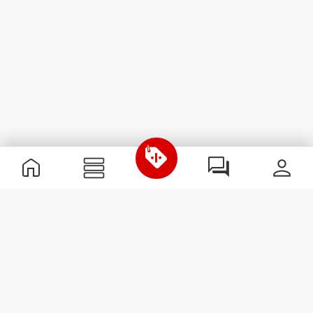
Nützliche Information
Schließe dich unserem Team an!
Werde Partner
AGB
Kundendienst
Newsletter abonnieren
Erhalte Neuigkeiten und