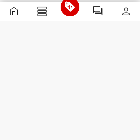
Nützliche Information
Schließe dich unserem Team an!
Werde Partner
AGB
Kundendienst
Newsletter abonnieren
Erhalte Neuigkeiten und
Angebote per E-Mail direkt in
dein Postfach.
Abonnieren
#ExceedYourself
Versandmöglichkeiten