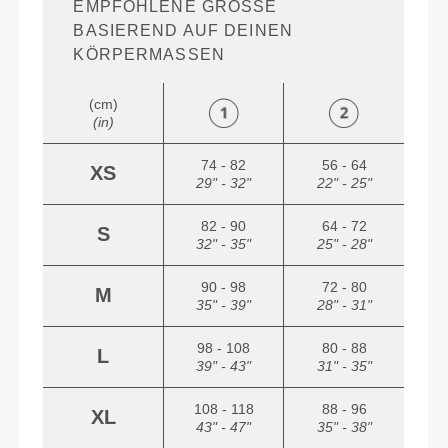
EMPFOHLENE GRÖSSE B
ASIEREND AUF DEINEN K
ÖRPERMASSEN
(cm)
(in)
74 - 82
56 - 64
XS
29" - 32"
22" - 25"
82 - 90
64 - 72
S
32" - 35"
25" - 28"
90 - 98
72 - 80
M
35" - 39"
28" - 31"
98 - 108
80 - 88
L
39" - 43"
31" - 35"
108 - 118
88 - 96
XL
43" - 47"
35" - 38"