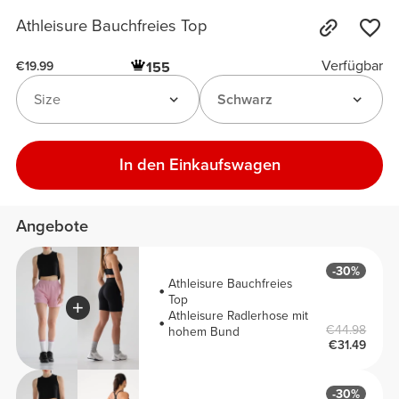
Athleisure Bauchfreies Top
Verfügbar
155
€19.99
Size
Schwarz
In den Einkaufswagen
Angebote
-30%
Athleisure Bauchfreies
Top
Athleisure Radlerhose mit
€44.98
hohem Bund
€31.49
-30%