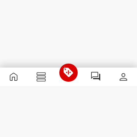
Nützliche Information
Schließe dich unserem Team an!
Werde Partner
AGB
Kundendienst
Newsletter abonnieren