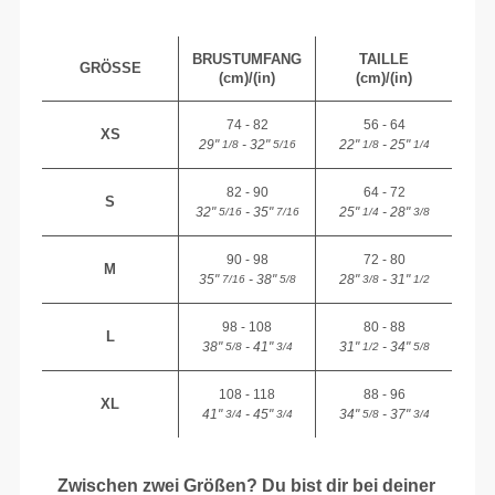
BRUSTUMFANG
TAILLE
GRÖSSE
(cm)/(in)
(cm)/(in)
74 - 82
56 - 64
XS
29"
- 32"
22"
- 25"
1/8
5/16
1/8
1/4
82 - 90
64 - 72
S
32"
- 35"
25"
- 28"
5/16
7/16
1/4
3/8
90 - 98
72 - 80
M
35"
- 38"
28"
- 31"
7/16
5/8
3/8
1/2
98 - 108
80 - 88
L
38"
- 41"
31"
- 34"
5/8
3/4
1/2
5/8
108 - 118
88 - 96
XL
41"
- 45"
34"
- 37"
3/4
3/4
5/8
3/4
Zwischen zwei Größen? Du bist dir bei deiner