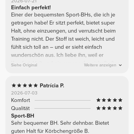
2026-07-21
Einfach perfekt!
Einer der bequemsten Sport-BHs, die ich je
getragen habe! Er sitzt perfekt, bietet super
Halt, ohne einzuengen, und verrutscht beim
Training nicht. Der Stoff ist weich, leicht und
fühlt sich toll an – und er sieht einfach
wunderschön aus. Ich liebe ihn, weil er
Komfort, Halt und ein super schmeichelhaftes
Siehe Original
Weitere anzeigen
Design vereint. Definitiv einer meiner
Favoriten! Ich würde ihn sofort wieder kaufen.
Patrícia P.
2026-07-03
Komfort
Qualität
Sport-BH
Sehr bequemer BH. Sehr dehnbar. Bietet
guten Halt für Körbchengröße B.