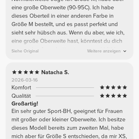
eine große Oberweite (90-95C). Ich habe
dieses Oberteil in einer anderen Farbe in
Größe M bestellt, und es passt perfekt und
sieht sehr hübsch aus. Wenn du aber, wie ich,
eine große Oberweite hast, könntest du dich
wegen des Ausschnitts etwas unwohl fühlen
Siehe Original
Weitere anzeigen
und unsicher sein. Ich habe es mir in Größe L
in Rosa bestellt, und es passt; es ist etwas
Natacha S.
lockerer geschnitten, bedeckt aber meine
2026-03-16
Oberweite sehr gut und sieht trotzdem toll
Komfort
aus!
Qualität
Großartig!
Ein sehr guter Sport-BH, geeignet für Frauen
mit großer oder kleiner Oberweite. Ich besitze
dieses Modell bereits zum zweiten Mal, habe
mich aber für Größe S entschieden, da mir XS,