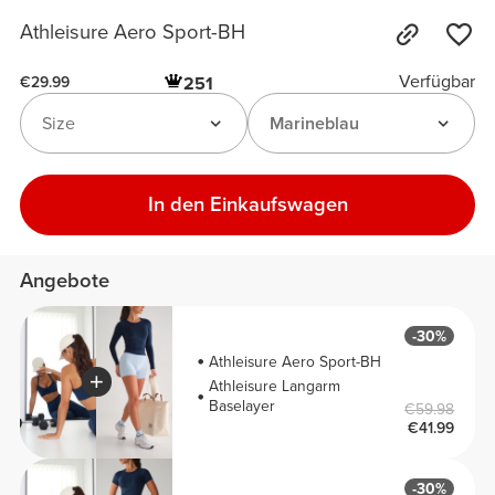
Athleisure Aero Sport-BH
Verfügbar
251
€29.99
Size
Marineblau
In den Einkaufswagen
Angebote
-30%
Athleisure Aero Sport-BH
Athleisure Langarm
Baselayer
€59.98
€41.99
-30%