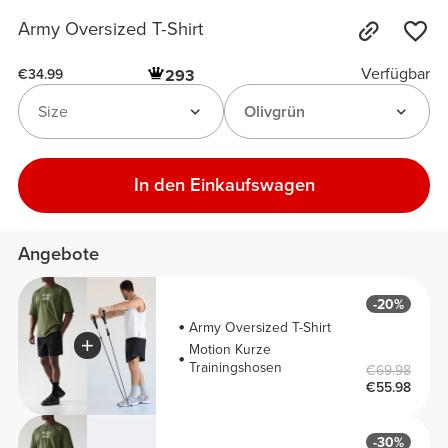
Army Oversized T-Shirt
Verfügbar
293
€34.99
Size
Olivgrün
In den Einkaufswagen
Angebote
-20%
Army Oversized T-Shirt
Motion Kurze
Trainingshosen
€69.98
€55.98
-30%