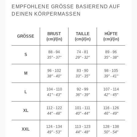
EMPFOHLENE GRÖSSE BASIEREND AUF D
EINEN KÖRPERMASSEN
BRUST
TAILLE
HÜFTE
GRÖSSE
(cm)/(in)
(cm)/(in)
(cm)/(in)
88 - 94
74 - 81
89 - 96
S
35" - 37"
29" - 32"
35" - 38"
96 - 102
83 - 90
98 - 105
M
38" - 40"
33" - 35"
39" - 41"
104 - 110
92 - 99
107 - 114
L
41" - 43"
36" - 39"
42" - 45"
112 - 122
101 - 111
116 - 126
XL
44" - 48"
40" - 44"
46" - 49"
124 - 134
113 - 123
128 - 138
XXL
49" - 53"
44" - 48"
50" - 54"