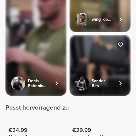
wing_dodo
Denis
Sander
Pshenichnyi
Bes
Passt hervorragend zu
€34.99
€29.99