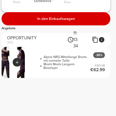
 Dunkellila 
Rosa 
Grau 
In den Einkaufswagen
Angebote
11:
OPPORTUNITY
13:
20%
34
-30%
Alpine NRG Mittellange Shorts
mit normaler Taille
Moshi Moshi Langarm
€89.98
Baselayer
€62.99