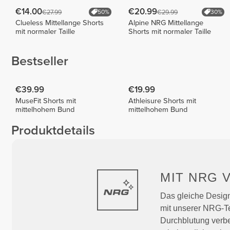
€14.00
€20.99
€27.99
€29.99
50%
30%
Clueless Mittellange Shorts
Alpine NRG Mittellange
mit normaler Taille
Shorts mit normaler Taille
Bestseller
€39.99
€19.99
MuseFit Shorts mit
Athleisure Shorts mit
mittelhohem Bund
mittelhohem Bund
Produktdetails
MIT NRG
Das gleiche Design
mit unserer NRG-Te
Durchblutung verbes