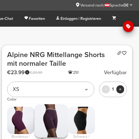
Versand nach:
Sprache
DE
ive-Chat
Favoriten
Einloggen | Registrieren
Alpine NRG Mittellange Shorts
mit normaler Taille
€23.99
Verfügbar
€29.99
251
XS
1
Color
 Bordeaux / 
 Schwarz / 