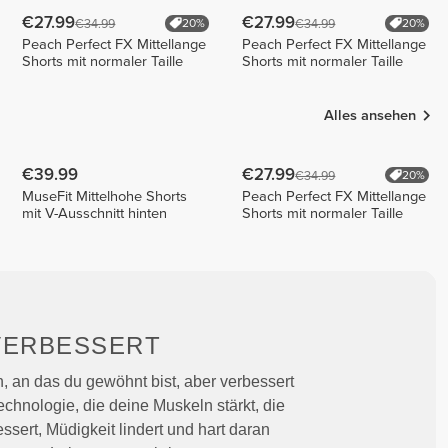
€27.99
€27.99
€34.99
€34.99
20%
20%
Peach Perfect FX Mittellange
Peach Perfect FX Mittellange
Shorts mit normaler Taille
Shorts mit normaler Taille
Alles ansehen
€39.99
€27.99
€34.99
20%
MuseFit Mittelhohe Shorts
Peach Perfect FX Mittellange
mit V-Ausschnitt hinten
Shorts mit normaler Taille
VERBESSERT
, an das du gewöhnt bist, aber verbessert
chnologie, die deine Muskeln stärkt, die
sert, Müdigkeit lindert und hart daran