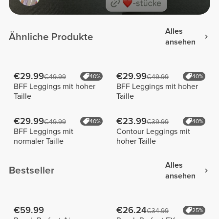
Alles
Ähnliche Produkte
ansehen
€29.99
€29.99
€49.99
40%
€49.99
40%
BFF Leggings mit hoher
BFF Leggings mit hoher
Taille
Taille
€29.99
€23.99
€49.99
40%
€39.99
40%
BFF Leggings mit
Contour Leggings mit
normaler Taille
hoher Taille
Alles
Bestseller
ansehen
€59.99
€26.24
€34.99
25%