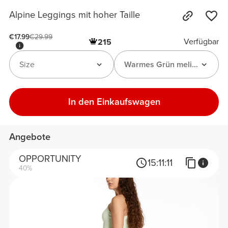
Alpine Leggings mit hoher Taille
€17.99
€29.99
Verfügbar
215
Size
Warmes Grün meliert
In den Einkaufswagen
Angebote
OPPORTUNITY
15:
11:
11
40%