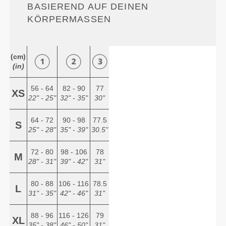
ASIEREND AUF DEINEN K
ÖRPERMASSEN
(cm)
(in)
56 - 64
82 - 90
77
XS
22" - 25"
32" - 35"
30"
64 - 72
90 - 98
77.5
S
25" - 28"
35" - 39"
30.5"
72 - 80
98 - 106
78
M
28" - 31"
39" - 42"
31"
80 - 88
106 - 116
78.5
L
31" - 35"
42" - 46"
31"
88 - 96
116 - 126
79
XL
35" - 38"
46" - 50"
31"