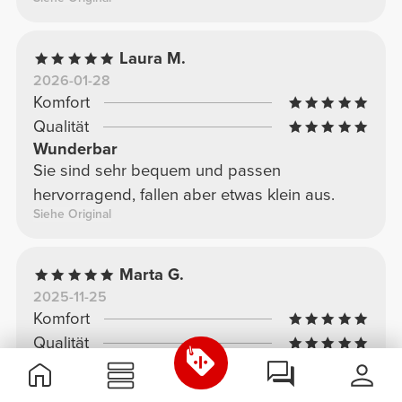
Laura M.
2026-01-28
Komfort
Qualität
Wunderbar
Sie sind sehr bequem und passen
hervorragend, fallen aber etwas klein aus.
Siehe Original
Marta G.
2025-11-25
Komfort
Qualität
MEINUNG
Es entspricht der angegebenen Größe und ist