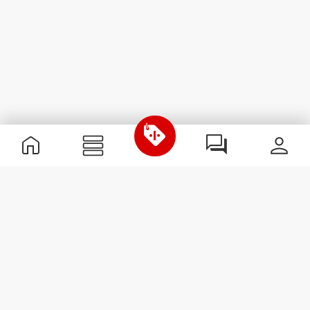
Nützliche Information
Schließe dich unserem Team an!
Werde Partner
AGB
Kundendienst
Newsletter abonnieren
Erhalte Neuigkeiten und
Angebote per E-Mail direkt in