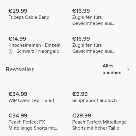
€29.99
€16.99
Triceps Cable Band
Zughilfen fürs
Gewichtheben aus
Baumwolle x 2
€14.99
€16.99
Knöchelriemen - Einzeln
Zughilfen fürs
(1) - Schwarz / Neongelb
Gewichtheben aus
Baumwolle x 2
Alles
Bestseller
ansehen
€34.99
€9.99
WIP Oversized T-Shirt
Script Sporthandtuch
€34.99
€29.99
Peach Perfect FX
Peach Perfect Mittellange
Mittellange Shorts mit
Shorts mit hoher Taille
normaler Taille