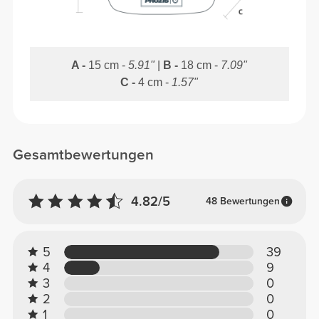
A -
15 cm -
5.91"
|
B -
18 cm -
7.09"
C -
4 cm -
1.57"
Gesamtbewertungen
4.82/5
48 Bewertungen
5
39
4
9
3
0
2
0
1
0