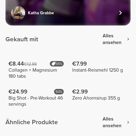
Katha Grabbe
Alles
Gekauft mit
ansehen
€8.44
€7.99
€12.99
35%
Collagen + Magnesium
Instant-Reismehl 1250 g
180 tabs
€24.99
€2.99
50%
Big Shot - Pre-Workout 46
Zero Ahornsirup 355 g
servings
Alles
Ähnliche Produkte
ansehen