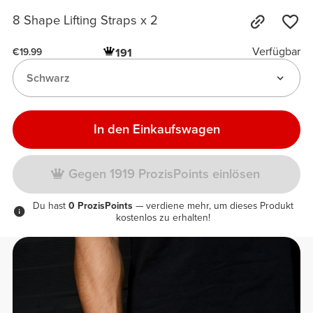
8 Shape Lifting Straps x 2
Verfügbar
191
€19.99
Schwarz
In den Einkaufswagen
Gegen 1919 ProzisPoints einlösen
Du hast
0 ProzisPoints
— verdiene mehr, um dieses Produkt
kostenlos zu erhalten!