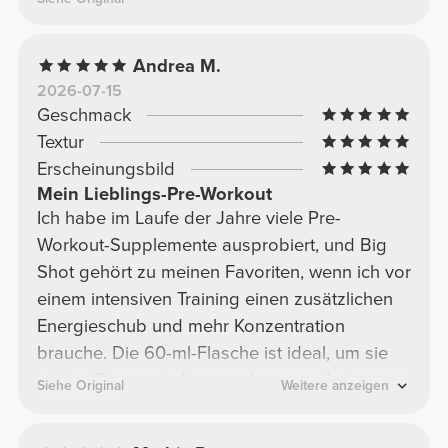
Andrea M.
2026-07-15
Geschmack
Textur
Erscheinungsbild
Mein Lieblings-Pre-Workout
Ich habe im Laufe der Jahre viele Pre-
Workout-Supplemente ausprobiert, und Big
Shot gehört zu meinen Favoriten, wenn ich vor
einem intensiven Training einen zusätzlichen
Energieschub und mehr Konzentration
brauche. Die 60-ml-Flasche ist ideal, um sie
mit ins Fitnessstudio zu nehmen und ein paar
Siehe Original
Weitere anzeigen
Minuten vor dem Training einzunehmen. Es
schmeckt angenehm, ist zuckerfrei und die