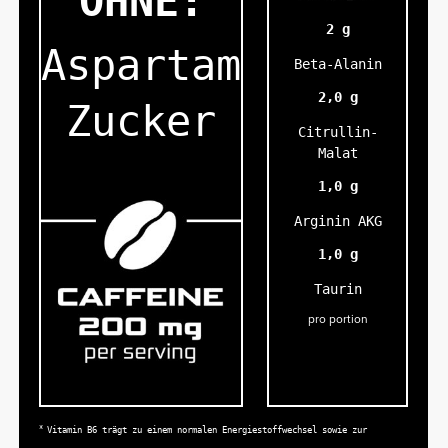
OHNE:
2 g
Aspartam
Beta-Alanin
2,0 g
Zucker
Citrullin-
Malat
1,0 g
Arginin AKG
1,0 g
Taurin
pro portion
*
Vitamin B6 trägt zu einem normalen Energiestoffwechsel sowie zur