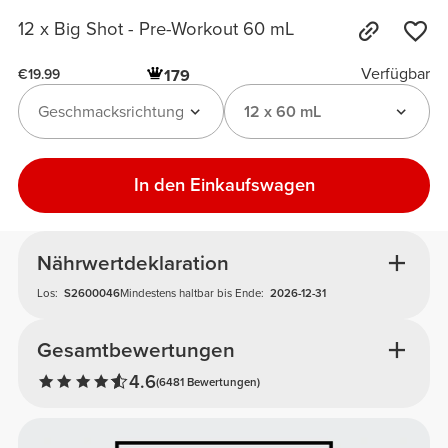
12 x Big Shot - Pre-Workout 60 mL
Verfügbar
179
€19.99
Geschmacksrichtung
12 x 60 mL
In den Einkaufswagen
Nährwertdeklaration
Los:
S2600046
Mindestens haltbar bis Ende:
2026-12-31
Gesamtbewertungen
4.6
(6481 Bewertungen)