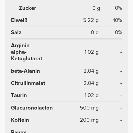
Zucker
0 g
0%
Eiweiß
5.22 g
10%
Salz
0 g
0%
Arginin-
alpha-
1.02 g
-
Ketoglutarat
beta-Alanin
2.04 g
-
Citrullinmalat
2.04 g
-
Taurin
1.02 g
-
Glucuronolacton
500 mg
-
Koffein
200 mg
-
Panax