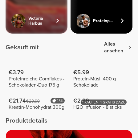
Victoria
Proteinpusher_
Harbus
Alles
Gekauft mit
ansehen
ZEIG,
€3.79
€5.99
Proteinreiche Cornflakes -
Protein-Müsli 400 g
Schokoladen-Duo 175 g
Schokolade
€21.74
€2.99
WAS IN
€28.99
25%
1 KAUFEN, 1 GRATIS DAZU
Kreatin-Monohydrat 300g
H2O Infusion - 8 sticks
Produktdetails