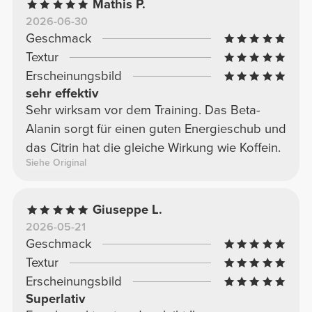
Mathis P.
Kombination aus Koffein, Beta-Alanin,
2026-06-30
Citrullinmalat und anderen Inhaltsstoffen
Geschmack
macht es zu einer sehr ausgewogenen Wahl.
Textur
Für mich bietet es ein hervorragendes Preis-
Erscheinungsbild
Leistungs-Verhältnis und ist daher immer in
sehr effektiv
meiner Bestellung enthalten.
Sehr wirksam vor dem Training. Das Beta-
Alanin sorgt für einen guten Energieschub und
das Citrin hat die gleiche Wirkung wie Koffein.
Siehe Original
Giuseppe L.
2026-05-21
Geschmack
Textur
Erscheinungsbild
Superlativ