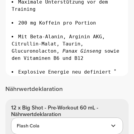
Maximale Unterstützung vor dem
Training
200 mg Koffein pro Portion
Mit Beta-Alanin, Arginin AKG,
Citrullin-Malat, Taurin,
Glucuronolacton,
Panax Ginseng
sowie
den Vitaminen B6 und B12
*
Explosive Energie neu definiert
Erhältlich in unwiderstehlichen
Nährwertdeklaration
Geschmacksrichtungen
*
Vitamin B6 trägt zu einem normalen Energiestoffwechsel sowie zur
12 x Big Shot - Pre-Workout 60 mL -
Verringerung von Müdigkeit und Ermüdung bei.
Nährwertdeklaration
Flash Cola