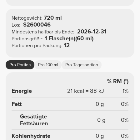
720 ml
Nettogewicht:
S2600046
Los:
2026-12-31
Mindestens haltbar bis Ende:
1 Flasche(n)(60 ml)
Portionsgröße:
12
Portionen pro Packung:
Pro Portion
Pro 100 ml
Pro Tagesportion
% RM (*)
Energie
21 kcal = 88 kJ
1%
Fett
0 g
0%
Gesättigte
0 g
0%
Fettsäuren
Kohlenhydrate
0 g
0%