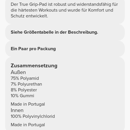
GRÖSSENEMPFEHLUNG
Der True Grip-Pad ist robust und widerstandsfähig für
die härtesten Workouts und wurde für Komfort und
Schutz entwickelt.
EINHEITSGRÖSSE
Siehe Größentabelle in der Beschreibung.
A
- 14 cm - 5.5" |
B
- 15 cm - 5.9"
Ein Paar pro Packung
Zusammensetzung
Außen
75% Polyamid
7% Polyurethan
8% Polyester
10% Gummi
Made in Portugal
Innen
100% Polyvinylchlorid
Made in Portugal