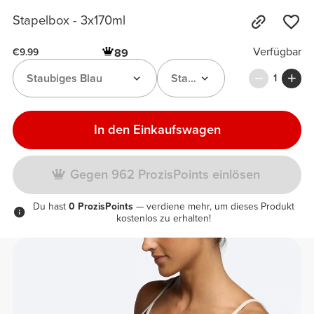
Stapelbox - 3x170ml
Verfügbar
89
€9.99
Staubiges Blau
Stapelbox
1
In den Einkaufswagen
Gegen 962 ProzisPoints einlösen
Du hast
0 ProzisPoints
— verdiene mehr, um dieses Produkt
kostenlos zu erhalten!