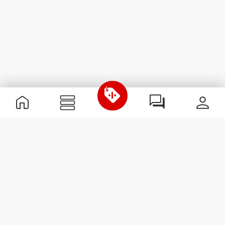
Nützliche Information
Schließe dich unserem Team an!
Werde Partner
AGB
Kundendienst
Newsletter abonnieren
Erhalte Neuigkeiten und
Angebote per E-Mail direkt in