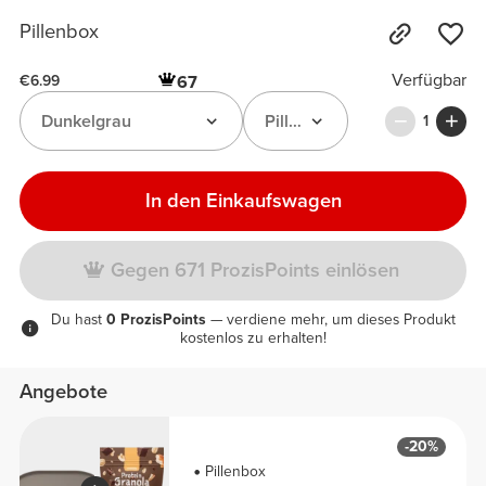
Pillenbox
Verfügbar
67
€6.99
Dunkelgrau
Pillenbox
1
In den Einkaufswagen
Gegen 671 ProzisPoints einlösen
Du hast
0 ProzisPoints
— verdiene mehr, um dieses Produkt
kostenlos zu erhalten!
Angebote
-20%
Pillenbox