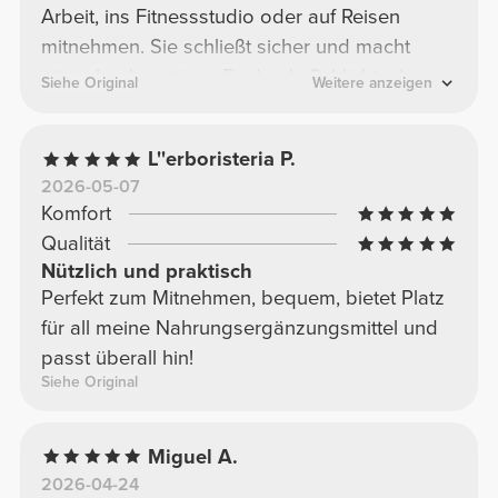
Arbeit, ins Fitnessstudio oder auf Reisen
mitnehmen. Sie schließt sicher und macht
einen hochwertigen Eindruck. Schlicht, aber
Siehe Original
Weitere anzeigen
sehr praktisch 👍
L''erboristeria P.
2026-05-07
Komfort
Qualität
Nützlich und praktisch
Perfekt zum Mitnehmen, bequem, bietet Platz
für all meine Nahrungsergänzungsmittel und
passt überall hin!
Siehe Original
Miguel A.
2026-04-24