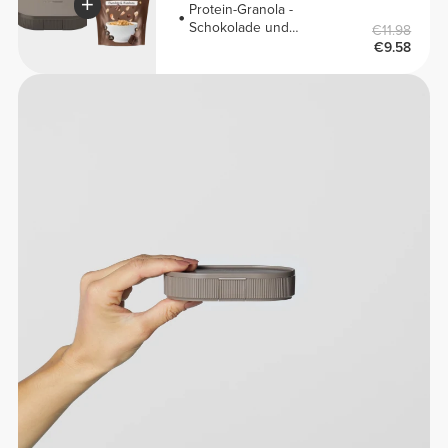
Protein-Granola -
Schokolade und
€11.98
Haselnüsse 275 g
€9.58