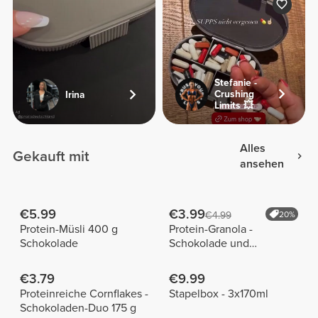
Stefanie -
Crushing
Irina
Limits 💥
Alles
Gekauft mit
ansehen
€5.99
€3.99
€4.99
20%
Protein-Müsli 400 g
Protein-Granola -
Schokolade
Schokolade und
Haselnüsse 275 g
€3.79
€9.99
Proteinreiche Cornflakes -
Stapelbox - 3x170ml
Schokoladen-Duo 175 g