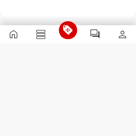
Nützliche Information
Schließe dich unserem Team an!
Werde Partner
AGB
Kundendienst
Newsletter abonnieren
Erhalte Neuigkeiten und
Angebote per E-Mail direkt in
dein Postfach.
Abonnieren
#ExceedYourself