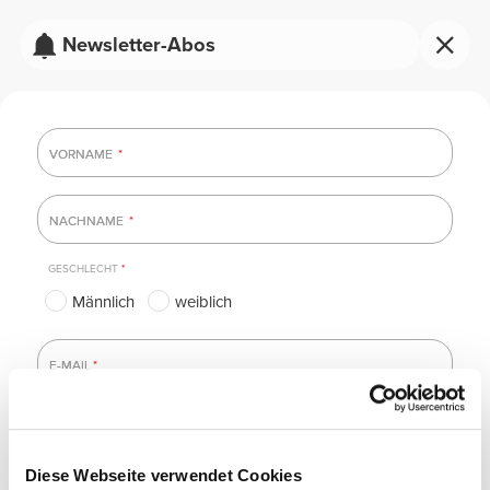
Newsletter-Abos
VORNAME
VORNAME
*
NACHNAME
NACHNAME
*
GESCHLECHT
*
Männlich
weiblich
E-MAIL
E-MAIL
*
Diese Webseite verwendet Cookies