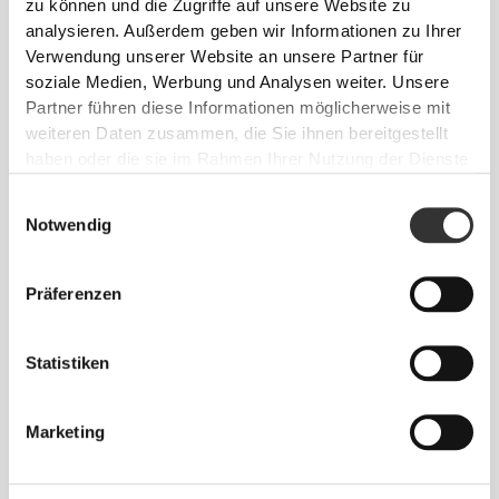
zu können und die Zugriffe auf unsere Website zu
analysieren. Außerdem geben wir Informationen zu Ihrer
Verwendung unserer Website an unsere Partner für
Personal Trainer
soziale Medien, Werbung und Analysen weiter. Unsere
Partner führen diese Informationen möglicherweise mit
Remote
weiteren Daten zusammen, die Sie ihnen bereitgestellt
haben oder die sie im Rahmen Ihrer Nutzung der Dienste
gesammelt haben.
Fachgebiete
Einwilligungsauswahl
Muskelaufbau
Notwendig
Bodybuilding / Bühnenvorbereitung
Präferenzen
Bildung und Ausbildung
Απόφοιτος Πανεπιστημίου
Verifiziert
Statistiken
10 Jahre Erfahrung
Marketing
Über mich