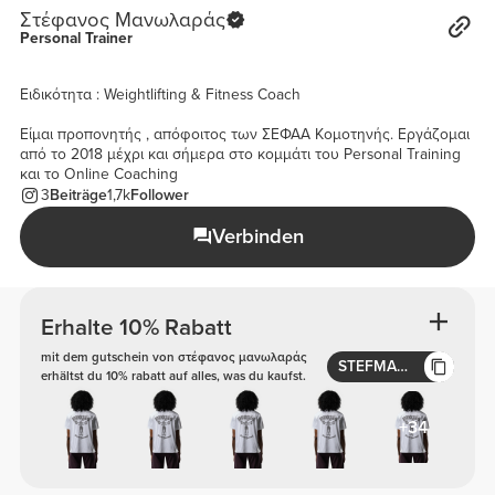
Στέφανος Μανωλαράς
Personal Trainer
Ειδικότητα : Weightlifting & Fitness Coach
Είμαι προπονητής , απόφοιτος των ΣΕΦΑΑ Κομοτηνής. Εργάζομαι
από το 2018 μέχρι και σήμερα στο κομμάτι του Personal Training
και το Online Coaching
3
Beiträge
1,7k
Follower
Verbinden
Erhalte 10% Rabatt
mit dem gutschein von στέφανος μανωλαράς
STEFMAN10
erhältst du 10% rabatt auf alles, was du kaufst.
+34