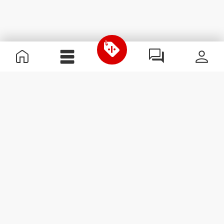
Nützliche Information
Schließe dich unserem Team an!
Werde Partner
AGB
Kundendienst
Newsletter abonnieren
Erhalte Neuigkeiten und
Angebote per E-Mail direkt in
dein Postfach.
Abonnieren
#ExceedYourself