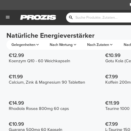
Natürliche Energieverstärker
Gelegenheiten
Nach Wertung
Nach Zutaten
Nac
€12.99
€10.99
Koenzym Q10 - 60 Weichkapseln
Gotu Kola (Ce
€11.99
€7.99
Calcium, Zink & Magnesium 90 Tabletten
Koffein 200m
€14.99
€11.99
Rhodiola Rosea 800mg 60 caps
Taurine 1000
€10.99
€7.99
Guarana 500mg 60 Kapseln
L-Taurine 150