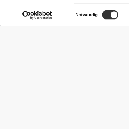
Einwilligungsauswahl
Notwendig
Nützliche Information
Schließe dich unserem Team an!
Werde Partner
AGB
Kundendienst
Versandmöglichkeiten