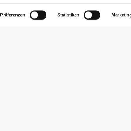
Präferenzen
Statistiken
Marketin
Newsletter abonnieren
Erhalte Neuigkeiten und Angebote per E-Mail direkt in dein
Postfach.
Abonnieren