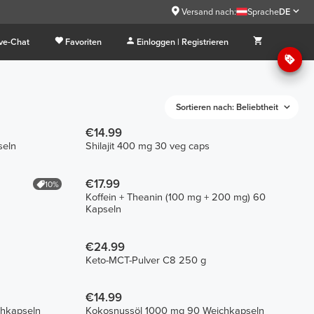
Versand nach:
Sprache
DE
ive-Chat
Favoriten
Einloggen | Registrieren
Sortieren nach: Beliebtheit
€14.99
seln
Shilajit 400 mg 30 veg caps
€17.99
10%
Koffein + Theanin (100 mg + 200 mg) 60
Kapseln
€24.99
Keto-MCT-Pulver C8 250 g
€14.99
chkapseln
Kokosnussöl 1000 mg 90 Weichkapseln