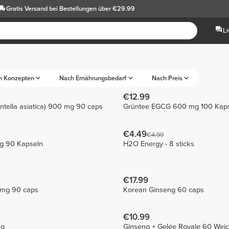
Gratis Versand
bei Bestellungen über €29.99
L
h Konzepten
Nach Ernährungsbedarf
Nach Preis
€12.99
ntella asiatica) 900 mg 90 caps
Grüntee EGCG 600 mg 100 Kap
€4.49
€4.99
g 90 Kapseln
H2O Energy - 8 sticks
€17.99
 mg 90 caps
Korean Ginseng 60 caps
€10.99
 g
Ginseng + Gelée Royale 60 Wei