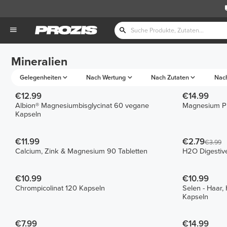
Mineralien
Gelegenheiten
Nach Wertung
Nach Zutaten
Nac
€12.99
€14.99
Albion® Magnesiumbisglycinat 60 vegane
Magnesium Pr
Kapseln
€11.99
€2.79
€3.99
Calcium, Zink & Magnesium 90 Tabletten
H2O Digestive
€10.99
€10.99
Chrompicolinat 120 Kapseln
Selen - Haar,
Kapseln
€7.99
€14.99