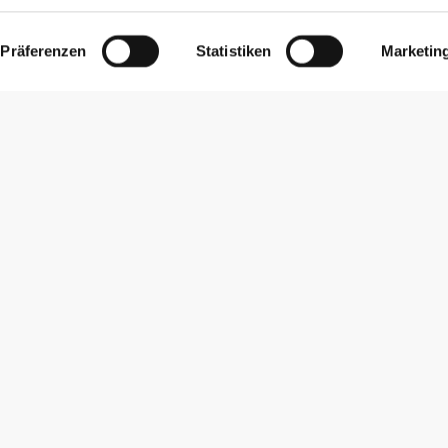
Präferenzen
Statistiken
Marketin
Newsletter abonnieren
Erhalte Neuigkeiten und Angebote per E-Mail direkt in dein
Postfach.
Abonnieren