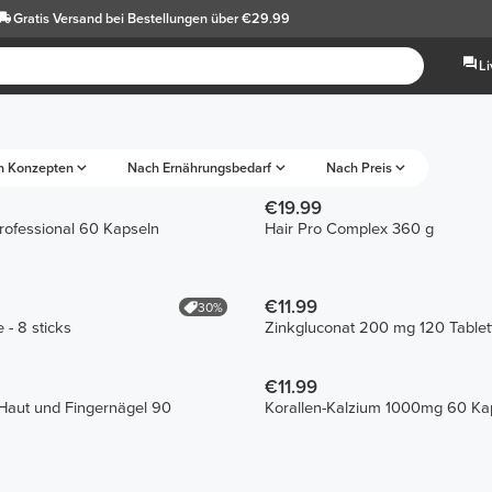
Gratis Versand
bei Bestellungen über €29.99
L
h Konzepten
Nach Ernährungsbedarf
Nach Preis
€19.99
ofessional 60 Kapseln
Hair Pro Complex 360 g
€11.99
30%
 - 8 sticks
Zinkgluconat 200 mg 120 Tablet
€11.99
 Haut und Fingernägel 90
Korallen-Kalzium 1000mg 60 Ka