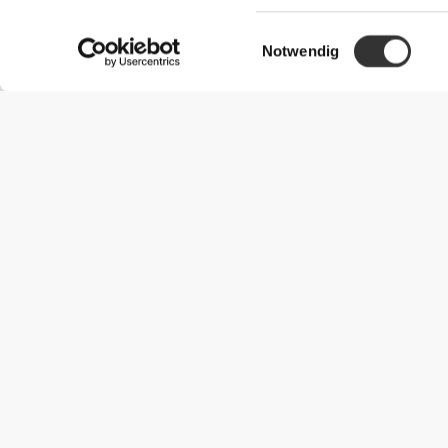
Einwilligungsauswahl
Notwendig
Nützliche Information
Schließe dich unserem Team an!
Werde Partner
AGB
Kundendienst
Versandmöglichkeiten