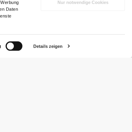
, Werbung
Nur notwendige Cookies
ren Daten
ienste
g
Details zeigen
#ExceedYourself