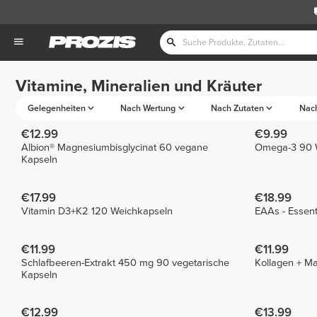
Vitamine, Mineralien und Kräuter
Gelegenheiten
Nach Wertung
Nach Zutaten
Nac
€12.99
€9.99
Albion® Magnesiumbisglycinat 60 vegane
Omega-3 90 
Kapseln
€17.99
€18.99
Vitamin D3+K2 120 Weichkapseln
EAAs - Essent
€11.99
€11.99
Schlafbeeren-Extrakt 450 mg 90 vegetarische
Kollagen + M
Kapseln
€12.99
€13.99