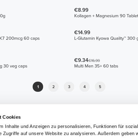
€8.99
00g
Kollagen + Magnesium 90 Table
€14.99
MK7 200mcg 60 caps
L-Glutamin Kyowa Quality™ 300 
€9.34
€16.99
mg 30 veg caps
Multi Men 35+ 60 tabs
1
2
3
4
5
t Cookies
 Inhalte und Anzeigen zu personalisieren, Funktionen für sozia
e Zugriffe auf unsere Website zu analysieren. Außerdem geben w