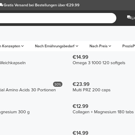
Gratis Versand
bei Bestellungen über €29.99
L
h Konzepten
Nach Ernährungsbedarf
Nach Preis
ProzisP
€14.99
Weichkapseln
Omega 3 1000 120 softgels
€23.99
30%
ial Amino Acids 30 Portionen
Multi PRZ 200 caps
€12.99
agnesium 300 g
Collagen + Magnesium 180 tabs
€14.99