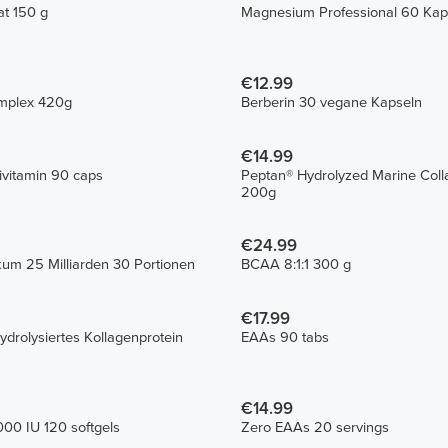
lat 150 g
Magnesium Professional 60 Kap
€12.99
mplex 420g
Berberin 30 vegane Kapseln
€14.99
tivitamin 90 caps
Peptan® Hydrolyzed Marine Coll
200g
€24.99
ikum 25 Milliarden 30 Portionen
BCAA 8:1:1 300 g
€17.99
ydrolysiertes Kollagenprotein
EAAs 90 tabs
€14.99
00 IU 120 softgels
Zero EAAs 20 servings