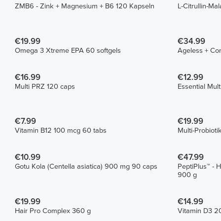
ZMB6 - Zink + Magnesium + B6 120 Kapseln
L-Citrullin-Ma
€19.99
€34.99
Omega 3 Xtreme EPA 60 softgels
Ageless + Co
€16.99
€12.99
Multi PRZ 120 caps
Essential Mul
€7.99
€19.99
Vitamin B12 100 mcg 60 tabs
Multi-Probiot
€10.99
€47.99
Gotu Kola (Centella asiatica) 900 mg 90 caps
PeptiPlus™ - H
900 g
€19.99
€14.99
Hair Pro Complex 360 g
Vitamin D3 20