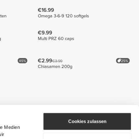
€16.99
tten
Omega 3-6-9 120 softgels
€9.99
g
Multi PRZ 60 caps
€2.99
45%
25%
€3.99
Chiasamen 200g
Cookies zulassen
le Medien
ir