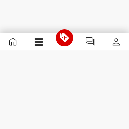
Nützliche Information
Schließe dich unserem Team an!
Werde Partner
AGB
Kundendienst
Newsletter abonnieren
Erhalte Neuigkeiten und
Angebote per E-Mail direkt in
dein Postfach.
Abonnieren