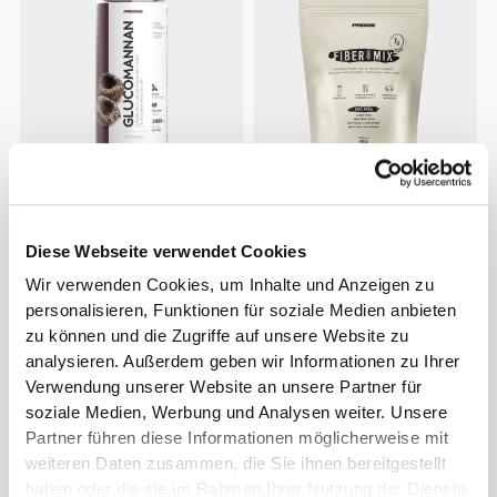
€17.99
€9.99
Glucomannan 3000mg 120
Ballaststoff-Mix 450g
Kapseln
Diese Webseite verwendet Cookies
Wir verwenden Cookies, um Inhalte und Anzeigen zu
NEU
personalisieren, Funktionen für soziale Medien anbieten
zu können und die Zugriffe auf unsere Website zu
analysieren. Außerdem geben wir Informationen zu Ihrer
Verwendung unserer Website an unsere Partner für
soziale Medien, Werbung und Analysen weiter. Unsere
Partner führen diese Informationen möglicherweise mit
weiteren Daten zusammen, die Sie ihnen bereitgestellt
haben oder die sie im Rahmen Ihrer Nutzung der Dienste