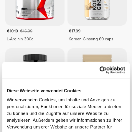
€10.19
€16.99
€17.99
L-Arginin 300g
Korean Ginseng 60 caps
Diese Webseite verwendet Cookies
Wir verwenden Cookies, um Inhalte und Anzeigen zu
personalisieren, Funktionen für soziale Medien anbieten
€8.99
€6.99
€9.99
30%
zu können und die Zugriffe auf unsere Website zu
analysieren. Außerdem geben wir Informationen zu Ihrer
AAKG - L-Arginin AKG 60
Maca 250 g
Kapseln
Verwendung unserer Website an unsere Partner für