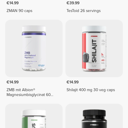
€14.99
€39.99
ZMAN 90 caps
TesToid 26 servings
€14.99
€14.99
ZMB mit Albion®
Shilajit 400 mg 30 veg caps
Magnesiumbisglycinat 60
vegetarische Kapseln