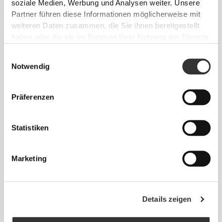
soziale Medien, Werbung und Analysen weiter. Unsere
Partner führen diese Informationen möglicherweise mit
weiteren Daten zusammen, die Sie ihnen bereitgestellt
haben oder die sie im Rahmen Ihrer Nutzung der Dienste
gesammelt haben.
Einwilligungsauswahl
Notwendig
Präferenzen
€10.99
€10.49
€14.99
30%
Fenugreek 1000 mg 60 caps
L-Arginin 2400mg 90
Statistiken
Tabletten
Marketing
Details zeigen