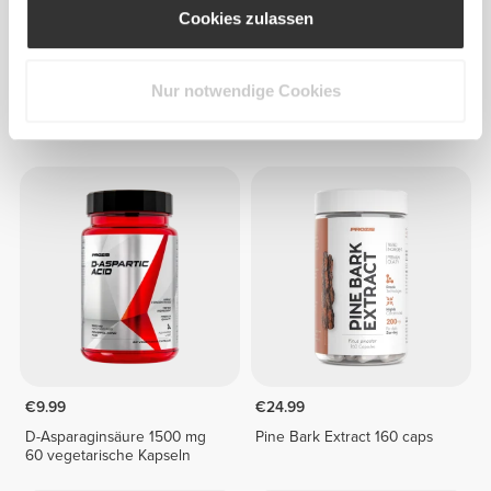
Cookies zulassen
€19.99
€15.99
Nur notwendige Cookies
Fenugreek 1000 mg 160 veg
Kiefernrindenextrakt 60
caps
Kapseln
€9.99
€24.99
D-Asparaginsäure 1500 mg
Pine Bark Extract 160 caps
60 vegetarische Kapseln