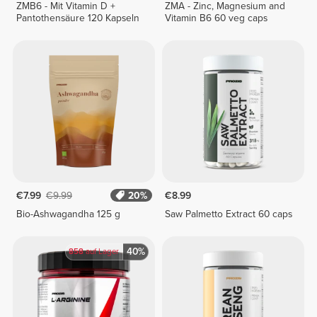
ZMB6 - Mit Vitamin D +
ZMA - Zinc, Magnesium and
Pantothensäure 120 Kapseln
Vitamin B6 60 veg caps
€7.99
€9.99
20%
€8.99
Bio-Ashwagandha 125 g
Saw Palmetto Extract 60 caps
40%
858
auf Lager