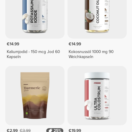
€14.99
€14.99
Kaliumjodid - 150 mcg Jod 60
Kokosnussöl 1000 mg 90
Kapseln
Weichkapseln
€2.99
€3.99
25%
€19.99