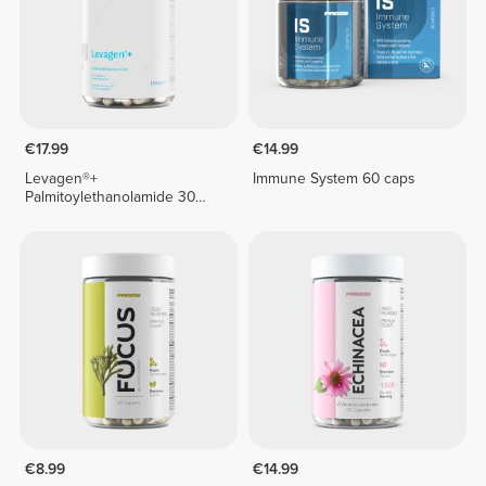
€17.99
€14.99
Levagen®+
Immune System 60 caps
Palmitoylethanolamide 30
veg caps
€8.99
€14.99