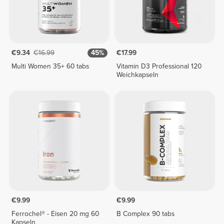
€9.34
€16.99
45%
€17.99
Multi Women 35+ 60 tabs
Vitamin D3 Professional 120
Weichkapseln
€9.99
€9.99
Ferrochel® - Eisen 20 mg 60
B Complex 90 tabs
Kapseln