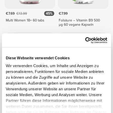
€7.69
€13.99
45%
€7.99
Multi Women 18+ 60 tabs
Folsäure – Vitamin B9 500
µg 60 vegane Kapseln
Diese Webseite verwendet Cookies
Wir verwenden Cookies, um Inhalte und Anzeigen zu
personalisieren, Funktionen für soziale Medien anbieten
zu können und die Zugriffe auf unsere Website zu
analysieren. Außerdem geben wir Informationen zu Ihrer
€8.99
€7.69
€13.99
45%
Verwendung unserer Website an unsere Partner für
Spirulina 3000 mg 90 tabs
Multi Men 18+ 60 tabs
soziale Medien, Werbung und Analysen weiter. Unsere
Partner führen diese Informationen möglicherweise mit
weiteren Daten zusammen, die Sie ihnen bereitgestellt
haben oder die sie im Rahmen Ihrer Nutzung der Dienste