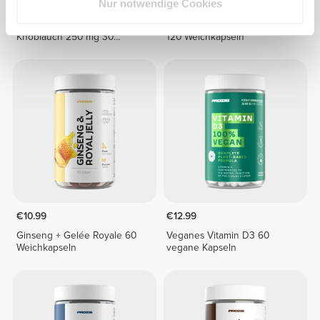
Nur notwendige Cookies
€8.99
€14.99
40%
€14.99
ABG10+® Gereifter schwarzer
Knoblauch-Extrakt 1000mg
Knoblauch 250 mg 30
120 Weichkapseln
vegetarische Kapseln
€10.99
€12.99
Ginseng + Gelée Royale 60
Veganes Vitamin D3 60
Weichkapseln
vegane Kapseln