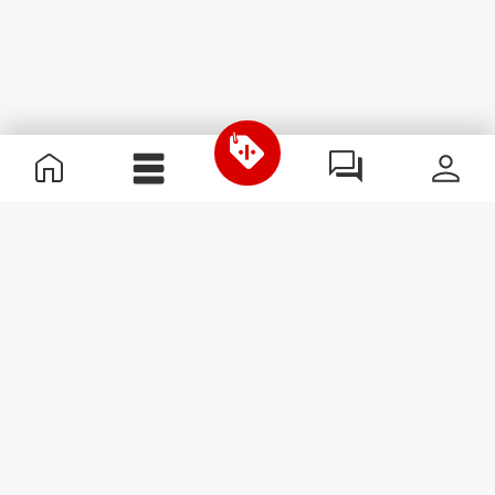
Nützliche Information
Schließe dich unserem Team an!
Werde Partner
AGB
Kundendienst
Newsletter abonnieren
Erhalte Neuigkeiten und
Angebote per E-Mail direkt in
dein Postfach.