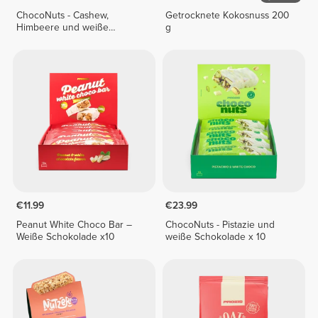
ChocoNuts - Cashew,
Getrocknete Kokosnuss 200
Himbeere und weiße
g
Schokolade x 10
€11.99
€23.99
Peanut White Choco Bar –
ChocoNuts - Pistazie und
Weiße Schokolade x10
weiße Schokolade x 10