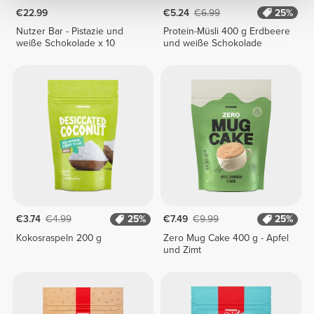
€22.99
€5.24
€6.99
25%
Nutzer Bar - Pistazie und
Protein-Müsli 400 g Erdbeere
weiße Schokolade x 10
und weiße Schokolade
€3.74
€4.99
25%
€7.49
€9.99
25%
Kokosraspeln 200 g
Zero Mug Cake 400 g - Apfel
und Zimt