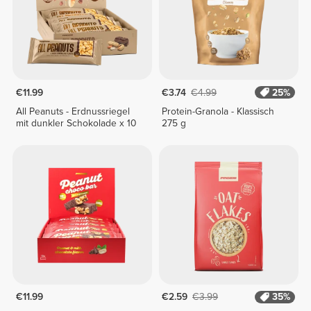
€11.99
€3.74
€4.99
25%
All Peanuts - Erdnussriegel
Protein-Granola - Klassisch
mit dunkler Schokolade x 10
275 g
€11.99
€2.59
€3.99
35%