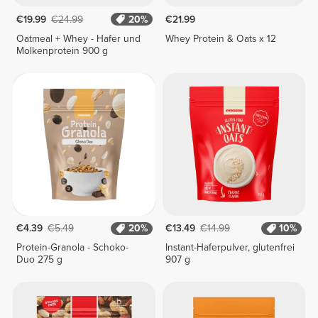
€19.99
€24.99
20%
€21.99
Oatmeal + Whey - Hafer und
Whey Protein & Oats x 12
Molkenprotein 900 g
€4.39
€5.49
20%
€13.49
€14.99
10%
Protein-Granola - Schoko-
Instant-Haferpulver, glutenfrei
Duo 275 g
907 g