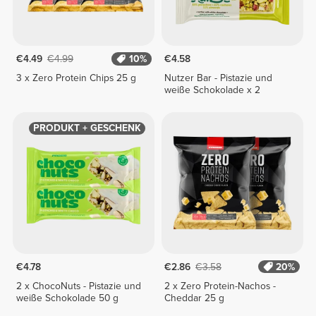
€4.49
€4.99
10%
€4.58
3 x Zero Protein Chips 25 g
Nutzer Bar - Pistazie und
weiße Schokolade x 2
PRODUKT + GESCHENK
€4.78
€2.86
€3.58
20%
2 x ChocoNuts - Pistazie und
2 x Zero Protein-Nachos -
weiße Schokolade 50 g
Cheddar 25 g