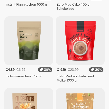
Instant-Pfannkuchen 1000 g
Zero Mug Cake 400 g -
Schokolade
€4.89
€6.99
30%
€19.19
€23.99
20%
Flohsamenschalen 125 g
Instant-Vollkornhafer und
Molke 1000 g