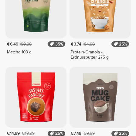
€6.49
€9.99
35%
€3.74
€4.99
25%
Matcha 100 g
Protein-Granola -
Erdnussbutter 275 g
€14.99
€19.99
25%
€7.49
€9.99
25%