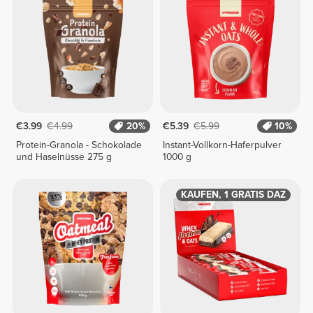
€3.99
€4.99
20%
€5.39
€5.99
10%
Protein-Granola - Schokolade
Instant-Vollkorn-Haferpulver
und Haselnüsse 275 g
1000 g
1 KAUFEN, 1 GRATIS DAZU