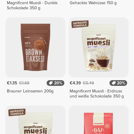
Magnificent Muesli - Dunkle
Gehackte Walnüsse 150 g
Schokolade 350 g
€1.35
€1.69
20%
€4.39
€5.49
20%
Brauner Leinsamen 200g
Magnificent Muesli - Erdnuss
und weiße Schokolade 350 g