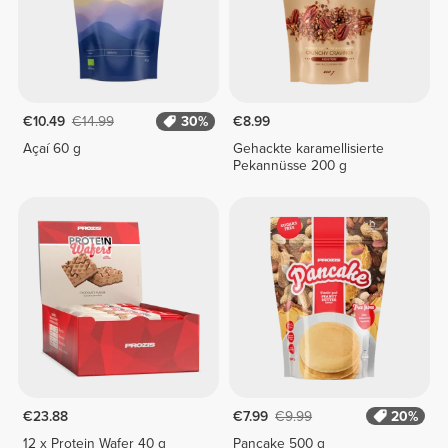
€10.49
€14.99
30%
€8.99
Açaí 60 g
Gehackte karamellisierte
Pekannüsse 200 g
€23.88
€7.99
€9.99
20%
12 x Protein Wafer 40 g
Pancake 500 g