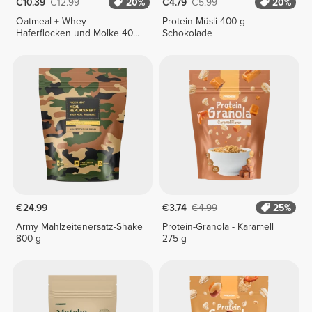
€10.39
€12.99
20%
€4.79
€5.99
20%
Oatmeal + Whey -
Protein-Müsli 400 g
Haferflocken und Molke 400
Schokolade
g
€24.99
€3.74
€4.99
25%
Army Mahlzeitenersatz-Shake
Protein-Granola - Karamell
800 g
275 g