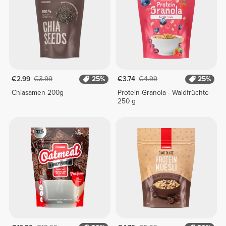
€2.99
€3.99
25%
€3.74
€4.99
25%
Chiasamen 200g
Protein-Granola - Waldfrüchte
250 g