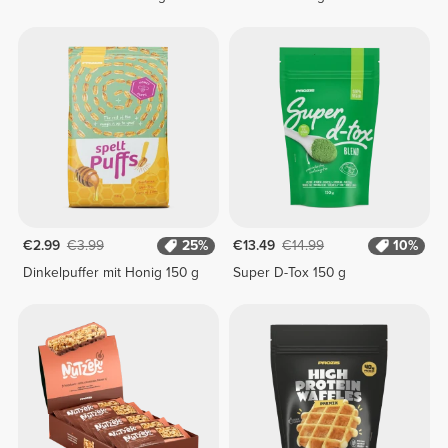
€2.99
€3.99
25%
€13.49
€14.99
10%
Dinkelpuffer mit Honig 150 g
Super D-Tox 150 g