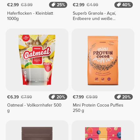
€2.99
€3.99
25%
€2.99
€4.99
40%
Haferflocken - Kleinblatt
Superb Granola - Açaí,
1000g
Erdbeere und weiße
Schokolade 250 g
€6.39
€7.99
20%
€7.99
€9.99
20%
Oatmeal - Vollkornhafer 500
Mini Protein Cocoa Puffies
g
250 g