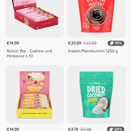
€14.99
€20.69
€22.99
10%
Nutzer Bar - Cashew und
Instant-Pfannkuchen 1250 g
Himbeere x 10
€14.99
€4.79
€5.99
20%