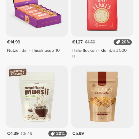
€14.99
€1.27
€1.59
20%
Nutzer Bar - Haselnuss x 10
Haferflocken - Kleinblatt 500
g
€4.39
€5.49
20%
€5.99