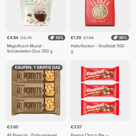
€4.94
€5.49
10%
€1.39
€1.99
30%
Magnificent Muesli -
Haferflocken - Großblatt 500
Schokoladen-Duo 350 g
g
3 KAUFEN, 1 GRATIS DAZU
€3.60
€3.57
All Peanuts - Erdnussriegel
Peanut Choco Bar –