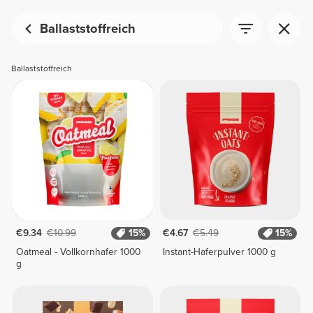
Ballaststoffreich
Ballaststoffreich
€9.34
€10.99
15%
€4.67
€5.49
15%
Oatmeal - Vollkornhafer 1000
Instant-Haferpulver 1000 g
g