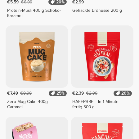
€5.59
€6.99
20%
€2.99
Protein-Müsli 400 g Schoko-
Gehackte Erdnüsse 200 g
Karamell
€7.49
€9.99
25%
€2.39
€2.99
20%
Zero Mug Cake 400g -
HAFERBREI - In 1 Minute
Caramel
fertig 500 g