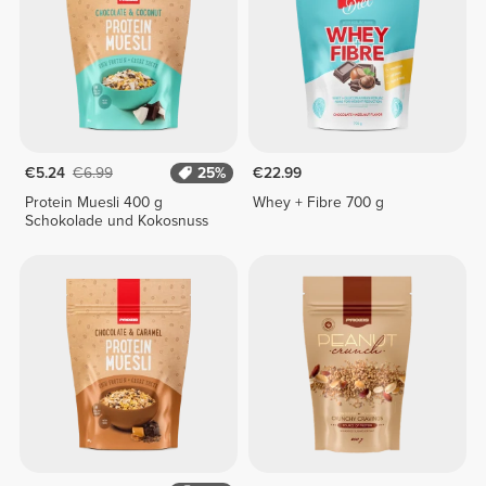
€5.24
€6.99
25%
€22.99
Protein Muesli 400 g
Whey + Fibre 700 g
Schokolade und Kokosnuss