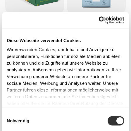
€23.99
€2.09
€3.49
40%
Nutzer Bar - Pistazie x 10
Gepuffter Vollkornreis 125 g
Diese Webseite verwendet Cookies
Wir verwenden Cookies, um Inhalte und Anzeigen zu
personalisieren, Funktionen für soziale Medien anbieten
zu können und die Zugriffe auf unsere Website zu
analysieren. Außerdem geben wir Informationen zu Ihrer
Verwendung unserer Website an unsere Partner für
soziale Medien, Werbung und Analysen weiter. Unsere
Partner führen diese Informationen möglicherweise mit
weiteren Daten zusammen, die Sie ihnen bereitgestellt
€4.79
€5.99
20%
€7.49
€9.99
25%
haben oder die sie im Rahmen Ihrer Nutzung der Dienste
Protein-Müsli 400 g Erdnüsse
Zero Mug Cake 400 g -
gesammelt haben.
und weiße Schokolade
Zitrone
Einwilligungsauswahl
Notwendig