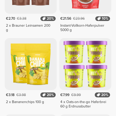
€2.70
€3.38
20%
€21.56
€23.96
10%
2 x Brauner Leinsamen 200
Instant-Vollkorn-Haferpulver
g
5000 g
€3.18
€3.98
20%
€7.99
€9.99
20%
2 x Bananenchips 100 g
4 x Oats-on-the-go Haferbrei
60 g Erdnussbutter