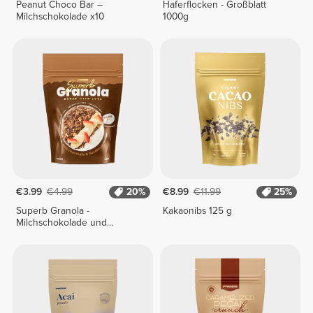
Peanut Choco Bar –
Haferflocken - Großblatt
Milchschokolade x10
1000g
€3.99
€4.99
20%
€8.99
€11.99
25%
Superb Granola -
Kakaonibs 125 g
Milchschokolade und
Haselnüsse 275 g