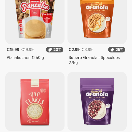
€15.99
€19.99
20%
€2.99
€3.99
25%
Pfannkuchen 1250 g
Superb Granola - Speculoos
275g