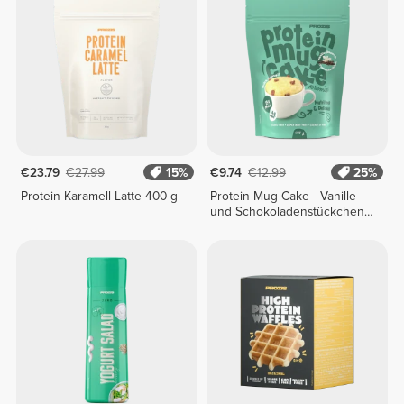
€23.79
€27.99
15%
€9.74
€12.99
25%
Protein-Karamell-Latte 400 g
Protein Mug Cake - Vanille
und Schokoladenstückchen
400 g