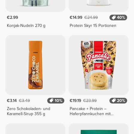
€2.99
€14.99
€24.99
40%
Konjak-Nudeln 270 g
Protein Skyr 15 Portionen
€3.14
€3.49
10%
€19.19
€23.99
20%
Zero Schokoladen- und
Pancake + Protein –
Karamell-Sirup 355 g
Haferpfannkuchen mit
Protein 900 g