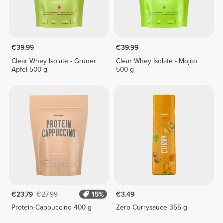
€39.99
€39.99
Clear Whey Isolate - Grüner
Clear Whey Isolate - Mojito
Apfel 500 g
500 g
€23.79
€27.99
15%
€3.49
Protein-Cappuccino 400 g
Zero Currysauce 355 g