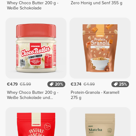
Whey Choco Butter 200 g -
Zero Honig und Senf 355 g
Weiße Schokolade
€4.79
€5.99
20%
€3.74
€4.99
25%
Whey Choco Butter 200 g -
Protein-Granola - Karamell
Weiße Schokolade und
275 g
Kokosnuss