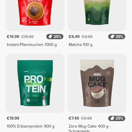
€14.99
€19.99
25%
€6.49
€9.99
35%
Instant-Pfannkuchen 1000 g
Matcha 100 g
€19.99
€7.49
€9.99
25%
100% Erbsenprotein 900 g
Zero Mug Cake 400 g -
Schokolade