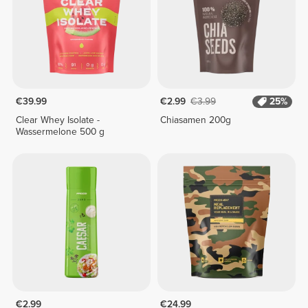
€39.99
€2.99
€3.99
25%
Clear Whey Isolate -
Chiasamen 200g
Wassermelone 500 g
€2.99
€24.99