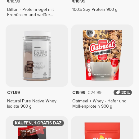
€16.99
€18.99
Billion - Proteinriegel mit
100% Soy Protein 900 g
Erdnüssen und weißer
Schokolade x 9
€71.99
€19.99
€24.99
20%
Natural Pure Native Whey
Oatmeal + Whey - Hafer und
Isolate 900 g
Molkenprotein 900 g
1 KAUFEN, 1 GRATIS DAZU