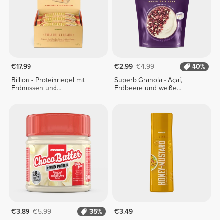
€17.99
€2.99
€4.99
40%
Billion - Proteinriegel mit
Superb Granola - Açaí,
Erdnüssen und
Erdbeere und weiße
Goldschokolade x 9
Schokolade 250 g
€3.89
€5.99
35%
€3.49