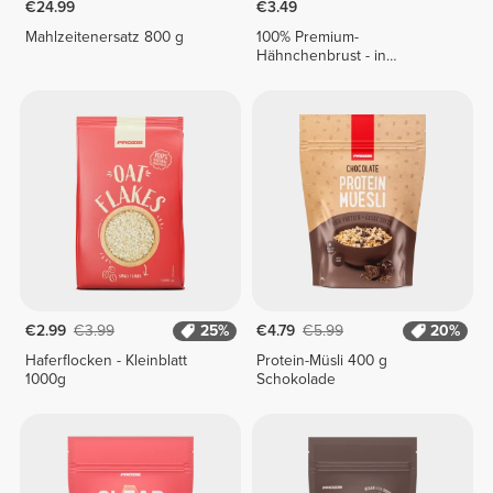
€24.99
€3.49
Mahlzeitenersatz 800 g
100% Premium-
Hähnchenbrust - in
Tomatensauce 155 g
€2.99
€3.99
25%
€4.79
€5.99
20%
Haferflocken - Kleinblatt
Protein-Müsli 400 g
1000g
Schokolade