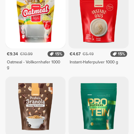
€9.34
€10.99
15%
€4.67
€5.49
15%
Oatmeal - Vollkornhafer 1000
Instant-Haferpulver 1000 g
g