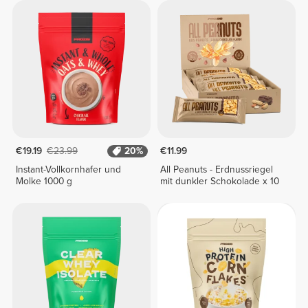
€19.19
€23.99
20%
€11.99
Instant-Vollkornhafer und
All Peanuts - Erdnussriegel
Molke 1000 g
mit dunkler Schokolade x 10