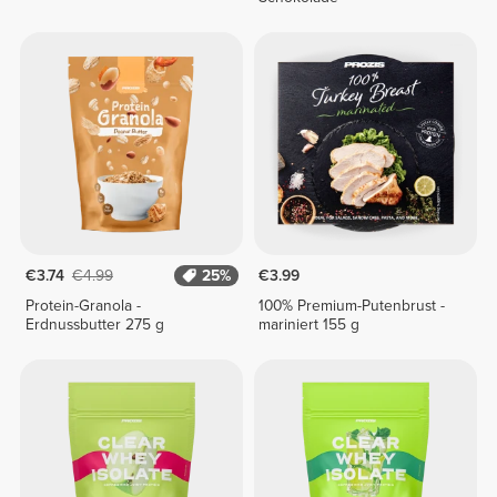
€3.74
€4.99
25%
€3.99
Protein-Granola -
100% Premium-Putenbrust -
Erdnussbutter 275 g
mariniert 155 g