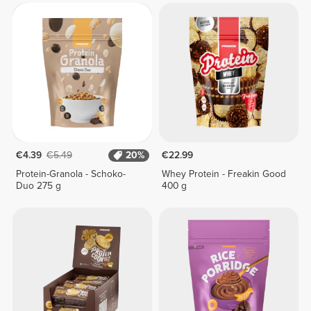
€4.39
€5.49
20%
€22.99
Protein-Granola - Schoko-
Whey Protein - Freakin Good
Duo 275 g
400 g