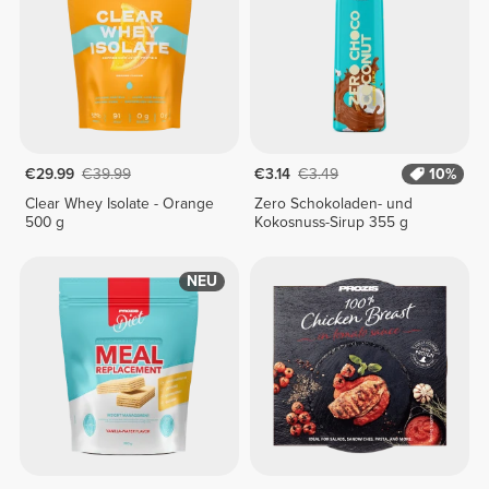
€29.99
€39.99
€3.14
€3.49
10%
Clear Whey Isolate - Orange
Zero Schokoladen- und
500 g
Kokosnuss-Sirup 355 g
NEU