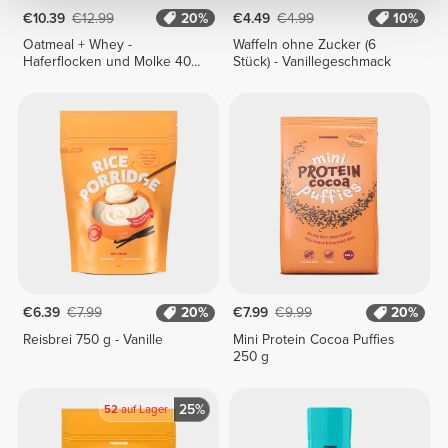
€10.39
€12.99
20%
€4.49
€4.99
10%
Oatmeal + Whey -
Waffeln ohne Zucker (6
Haferflocken und Molke 400
Stück) - Vanillegeschmack
g
€6.39
€7.99
20%
€7.99
€9.99
20%
Reisbrei 750 g - Vanille
Mini Protein Cocoa Puffies
250 g
25%
52
auf Lager