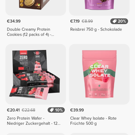
€34.99
€7.19
€8.99
20%
Double Creamy Protein
Reisbrei 750 g - Schokolade
Cookies (12 packs of 4) -
Chocolate & Hazelnut Cream
€20.41
€22.68
10%
€39.99
Zero Protein Wafer -
Clear Whey Isolate - Rote
Niedriger Zuckergehalt - 12
Früchte 500 g
Riegel