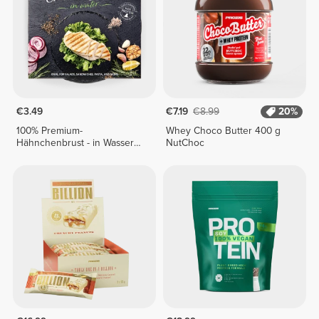
€3.49
€7.19
€8.99
20%
100% Premium-
Whey Choco Butter 400 g
Hähnchenbrust - in Wasser
NutChoc
155 g