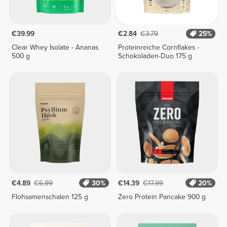
€39.99
€2.84
€3.79
25%
Clear Whey Isolate - Ananas
Proteinreiche Cornflakes -
500 g
Schokoladen-Duo 175 g
€4.89
€6.99
30%
€14.39
€17.99
20%
Flohsamenschalen 125 g
Zero Protein Pancake 900 g