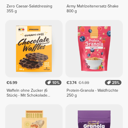
Zero Caesar-Salatdressing
Army Mahlzeitenersatz-Shake
355 g
800 g
€6.99
10%
€3.74
€4.99
25%
Waffeln ohne Zucker (6
Protein-Granola - Waldfrüchte
Stück) - Mit Schokolade
250 g
überzogen