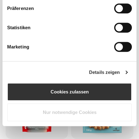
Präferenzen
Statistiken
Marketing
€3.59
€3.99
10%
€6.39
€7.99
20%
Zero Himbeersirup 355 g
Oatmeal - Vollkornhafer 500
g
Details zeigen
Cookies zulassen
Nur notwendige Cookies