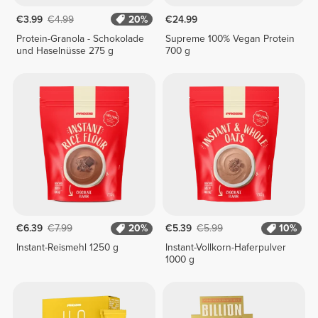
€3.99
€4.99
20%
€24.99
Protein-Granola - Schokolade
Supreme 100% Vegan Protein
und Haselnüsse 275 g
700 g
€6.39
€7.99
20%
€5.39
€5.99
10%
Instant-Reismehl 1250 g
Instant-Vollkorn-Haferpulver
1000 g