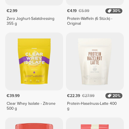
€2.99
€4.19
€5.99
30%
Zero Joghurt-Salatdressing
Protein-Waffeln (6 Stück) -
355 g
Original
€39.99
€22.39
€27.99
20%
Clear Whey Isolate - Zitrone
Protein-Haselnuss-Latte 400
500 g
g