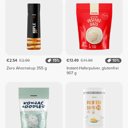
€2.54
€2.99
15%
€13.49
€14.99
10%
Zero Ahornsirup 355 g
Instant-Haferpulver, glutenfrei
907 g