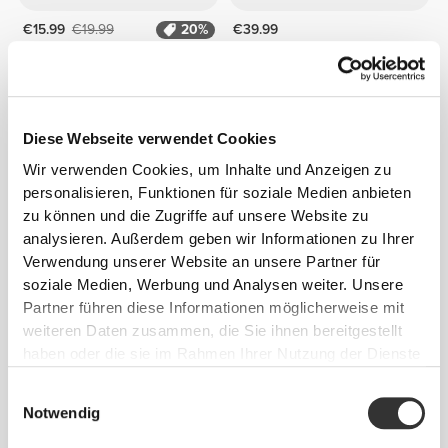
€15.99
€19.99
20%
€39.99
Pfannkuchen 1250 g
Clear Whey Isolate - Kirsche
500 g
1 KAUFEN, 1 GRATIS DAZU
Diese Webseite verwendet Cookies
Wir verwenden Cookies, um Inhalte und Anzeigen zu
personalisieren, Funktionen für soziale Medien anbieten
zu können und die Zugriffe auf unsere Website zu
analysieren. Außerdem geben wir Informationen zu Ihrer
Verwendung unserer Website an unsere Partner für
soziale Medien, Werbung und Analysen weiter. Unsere
Partner führen diese Informationen möglicherweise mit
€23.99
€2.99
€3.99
25%
weiteren Daten zusammen, die Sie ihnen bereitgestellt
Melty - Proteinriegel mit
Superb Granola - Speculoos
haben oder die sie im Rahmen Ihrer Nutzung der Dienste
niedrigem Zuckergehalt x 10
275g
gesammelt haben.
Einwilligungsauswahl
Notwendig