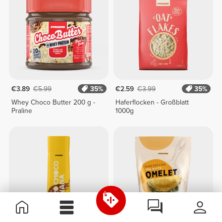
€3.89
€5.99
35%
€2.59
€3.99
35%
Whey Choco Butter 200 g -
Haferflocken - Großblatt
Praline
1000g