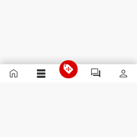
Nützliche Information
Schließe dich unserem Team an!
Werde Partner
AGB
Kundendienst
Newsletter abonnieren