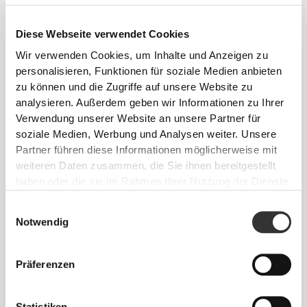
Diese Webseite verwendet Cookies
Wir verwenden Cookies, um Inhalte und Anzeigen zu
personalisieren, Funktionen für soziale Medien anbieten
zu können und die Zugriffe auf unsere Website zu
analysieren. Außerdem geben wir Informationen zu Ihrer
€2.99
€2.99
Verwendung unserer Website an unsere Partner für
Zero Ketchup Original 355 g
Zero Joghurt-Salatdressing
355 g
soziale Medien, Werbung und Analysen weiter. Unsere
Partner führen diese Informationen möglicherweise mit
weiteren Daten zusammen, die Sie ihnen bereitgestellt
haben oder die sie im Rahmen Ihrer Nutzung der Dienste
gesammelt haben.
Einwilligungsauswahl
Notwendig
Präferenzen
€4.49
€5.99
25%
€2.99