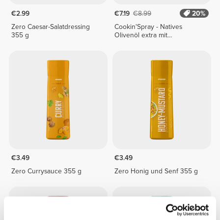
€2.99
€7.19
€8.99
20%
Zero Caesar-Salatdressing
Cookin'Spray - Natives
355 g
Olivenöl extra mit
Knoblaucharoma 200 ml
€3.49
€3.49
Zero Currysauce 355 g
Zero Honig und Senf 355 g