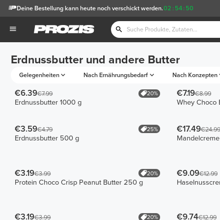
Deine Bestellung kann heute noch verschickt werden.
02
:
54
:
50
Erdnussbutter und andere Butter
Gelegenheiten
Nach Ernährungsbedarf
Nach Konzepten
€6.39
€7.19
20%
€7.99
€8.99
Erdnussbutter 1000 g
Whey Choco B
€3.59
€17.49
25%
€4.79
€24.9
Erdnussbutter 500 g
Mandelcreme
€3.19
€9.09
20%
€3.99
€12.99
Protein Choco Crisp Peanut Butter 250 g
Haselnusscre
€3.19
€9.74
20%
€3.99
€12.99