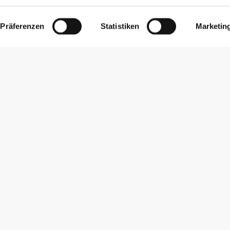
Präferenzen
Statistiken
Marketin
Newsletter abonnieren
Erhalte Neuigkeiten und Angebote per E-Mail direkt in dein
Postfach.
Abonnieren