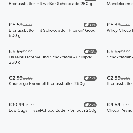
Erdnussbutter mit weißer Schokolade 250 g
Mandelcreme
€5.59
€5.39
30%
€7.99
€5.99
Erdnussbutter mit Schokolade - Freakin' Good
Whey Choco B
500 g
€5.99
€5.59
40%
€9.99
€6.99
Haselnusscreme und Schokolade - Knusprig
Schokoladen-
250 g
€2.99
€2.39
25%
€3.99
€3.99
Knusprige Karamell-Erdnussbutter 250g
Erdnussbutte
€10.49
€4.54
25%
€13.99
€6.99
Low Sugar Hazel-Choco Butter - Smooth 250g
Choco Peanut