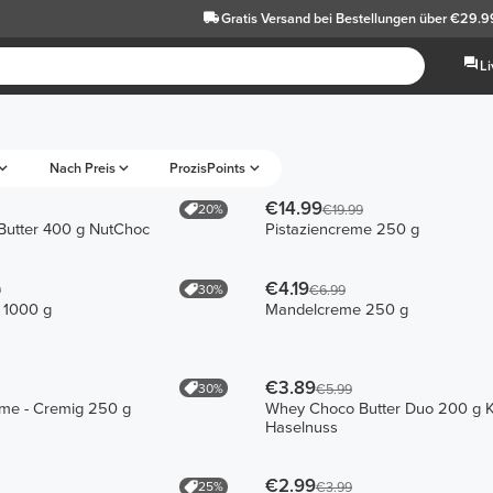
Gratis Versand
bei Bestellungen über €29.9
L
Nach Preis
ProzisPoints
€14.99
20%
€19.99
utter 400 g NutChoc
Pistaziencreme 250 g
€4.19
30%
9
€6.99
 1000 g
Mandelcreme 250 g
€3.89
30%
€5.99
me - Cremig 250 g
Whey Choco Butter Duo 200 g 
Haselnuss
€2.99
25%
€3.99