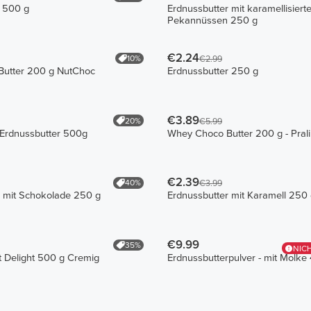
 500 g
Erdnussbutter mit karamellisiert
Pekannüssen 250 g
€2.24
10%
€2.99
utter 200 g NutChoc
Erdnussbutter 250 g
€3.89
20%
€5.99
Erdnussbutter 500g
Whey Choco Butter 200 g - Pral
€2.39
40%
€3.99
r mit Schokolade 250 g
Erdnussbutter mit Karamell 250
€9.99
35%
NIC
 Delight 500 g Cremig
Erdnussbutterpulver - mit Molke