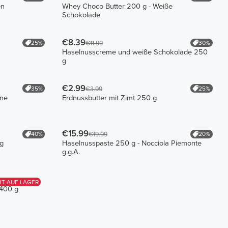
en
Whey Choco Butter 200 g - Weiße
Schokolade
€8.39
25%
30%
€11.99
Haselnusscreme und weiße Schokolade 250
g
€2.99
35%
25%
€3.99
ine
Erdnussbutter mit Zimt 250 g
€15.99
40%
20%
€19.99
 g
Haselnusspaste 250 g - Nocciola Piemonte
g.g.A.
HT AUF LAGER
 400 g