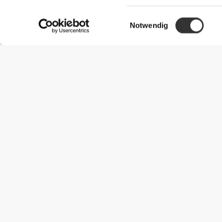
Einwilligungsauswahl
Notwendig
Nützliche Information
Schließe dich unserem Team an!
Werde Partner
AGB
Kundendienst
Versandmöglichkeiten