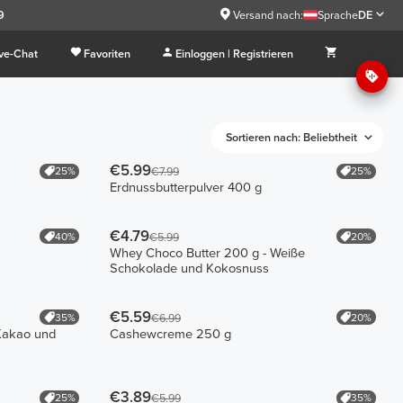
9
Versand nach:
Sprache
DE
ive-Chat
Favoriten
Einloggen | Registrieren
Sortieren nach: Beliebtheit
€5.99
25%
25%
€7.99
Erdnussbutterpulver 400 g
€4.79
40%
20%
€5.99
Whey Choco Butter 200 g - Weiße
Schokolade und Kokosnuss
€5.59
35%
20%
€6.99
Kakao und
Cashewcreme 250 g
€3.89
25%
35%
€5.99