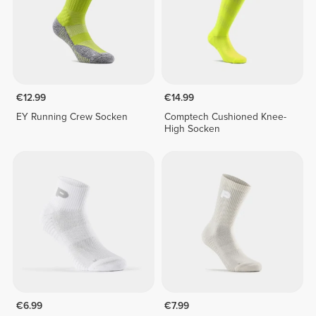
€12.99
€14.99
EY Running Crew Socken
Comptech Cushioned Knee-
High Socken
€6.99
€7.99