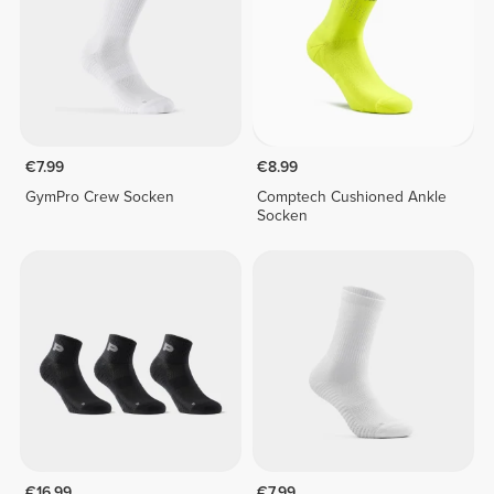
€7.99
€8.99
GymPro Crew Socken
Comptech Cushioned Ankle
Socken
€16.99
€7.99