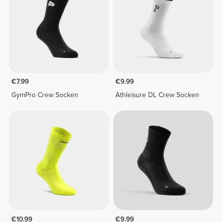
€7.99
€9.99
GymPro Crew Socken
Athleisure DL Crew Socken
€10.99
€9.99