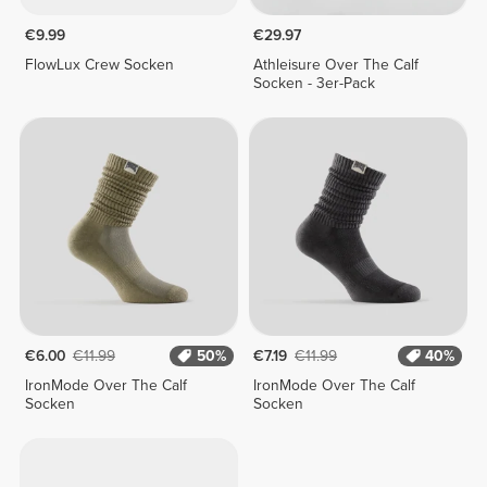
€9.99
€29.97
FlowLux Crew Socken
Athleisure Over The Calf
Socken - 3er-Pack
€6.00
€11.99
50%
€7.19
€11.99
40%
IronMode Over The Calf
IronMode Over The Calf
Socken
Socken