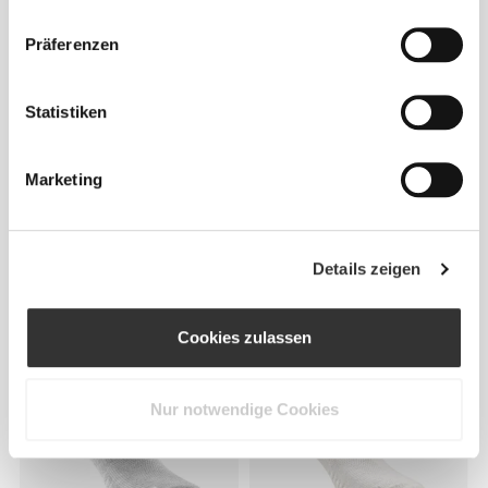
Präferenzen
Statistiken
Marketing
€12.99
€11.99
Details zeigen
Comptech 2.0 Over The Calf
Barefoot Weightlifting Crew
Socken
Socken
Cookies zulassen
Nur notwendige Cookies