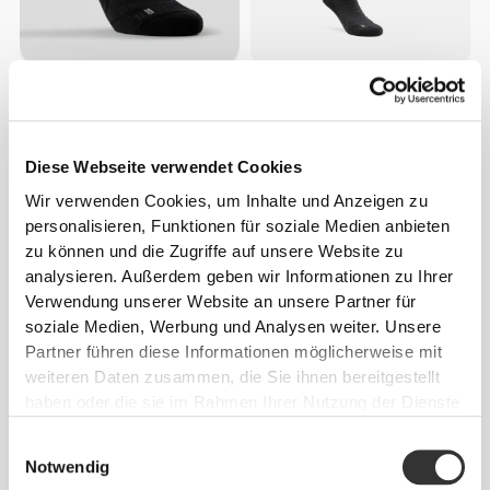
€7.99
€14.99
Barefoot Weightlifting Low-
Barefoot Weightlifting Knee-
Cut Socken
High Socken
Diese Webseite verwendet Cookies
Wir verwenden Cookies, um Inhalte und Anzeigen zu
personalisieren, Funktionen für soziale Medien anbieten
zu können und die Zugriffe auf unsere Website zu
analysieren. Außerdem geben wir Informationen zu Ihrer
Verwendung unserer Website an unsere Partner für
soziale Medien, Werbung und Analysen weiter. Unsere
Partner führen diese Informationen möglicherweise mit
weiteren Daten zusammen, die Sie ihnen bereitgestellt
haben oder die sie im Rahmen Ihrer Nutzung der Dienste
€18.99
€7.99
gesammelt haben.
GymPro Crew Socken - 3er-
GymPro Crew Socken
Einwilligungsauswahl
Pack
Notwendig