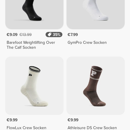
€9.09
€13.99
35%
€7.99
Barefoot Weightlifting Over
GymPro Crew Socken
The Calf Socken
€9.99
€9.99
FlowLux Crew Socken
Athleisure DS Crew Socken