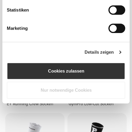
Statistiken
€8.99
€4.99
IronMode Crew Socken
GymPro No-Show Socken
Marketing
NEU
Details zeigen
Cookies zulassen
Nur notwendige Cookies
€12.99
€5.99
EY Running Crew Socken
GymPro Low-Cut Socken