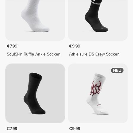
€7.99
€9.99
SoulSkin Ruffle Ankle Socken
Athleisure DS Crew Socken
NEU
€7.99
€9.99