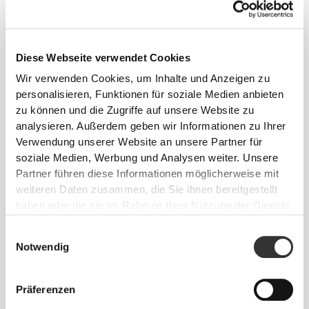
Diese Webseite verwendet Cookies
Wir verwenden Cookies, um Inhalte und Anzeigen zu
personalisieren, Funktionen für soziale Medien anbieten
zu können und die Zugriffe auf unsere Website zu
analysieren. Außerdem geben wir Informationen zu Ihrer
Verwendung unserer Website an unsere Partner für
€9.99
€6.99
soziale Medien, Werbung und Analysen weiter. Unsere
Athleisure DL Crew Socken
AllDay Cotton Crew Socken
Partner führen diese Informationen möglicherweise mit
weiteren Daten zusammen, die Sie ihnen bereitgestellt
haben oder die sie im Rahmen Ihrer Nutzung der Dienste
gesammelt haben.
Einwilligungsauswahl
Notwendig
Präferenzen