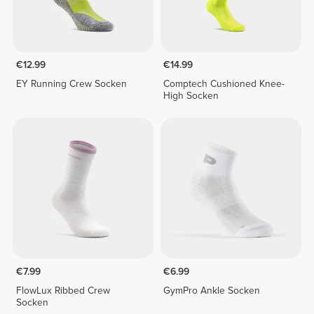
€12.99
€14.99
EY Running Crew Socken
Comptech Cushioned Knee-
High Socken
€7.99
€6.99
FlowLux Ribbed Crew
GymPro Ankle Socken
Socken