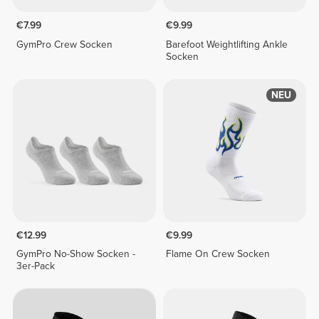
€7.99
€9.99
GymPro Crew Socken
Barefoot Weightlifting Ankle
Socken
NEU
€12.99
€9.99
GymPro No-Show Socken -
Flame On Crew Socken
3er-Pack