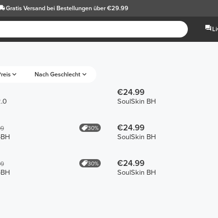
Gratis Versand
bei Bestellungen über €29.99
L
reis
Nach Geschlecht
€24.99
.0
SoulSkin BH
€24.99
30%
99
l-BH
SoulSkin BH
€24.99
30%
99
l-BH
SoulSkin BH