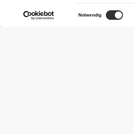
Einwilligungsauswahl
Notwendig
Nützliche Information
Schließe dich unserem Team an!
Werde Partner
AGB
Kundendienst
Versandmöglichkeiten