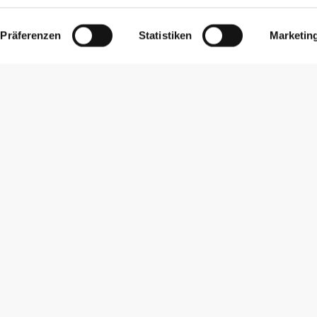
Präferenzen
Statistiken
Marketin
Newsletter abonnieren
Erhalte Neuigkeiten und Angebote per E-Mail direkt in dein
Postfach.
Abonnieren